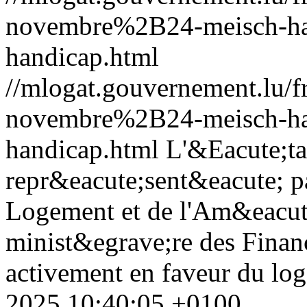
novembre%2B24-meisch-ha
handicap.html
//mlogat.gouvernement.lu
novembre%2B24-meisch-ha
handicap.html
L'&Eacute;ta
repr&eacute;sent&eacute; p
Logement et de l'Am&eacute;
minist&egrave;re des Financ
activement en faveur du lo
2025 10:40:05 +0100