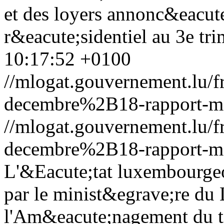
et des loyers annonc&eacute
r&eacute;sidentiel au 3e tri
10:17:52 +0100
//mlogat.gouvernement.lu
decembre%2B18-rapport-ma
//mlogat.gouvernement.lu
decembre%2B18-rapport-ma
L'&Eacute;tat luxembourgeo
par le minist&egrave;re du
l'Am&eacute;nagement du ter