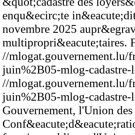
&quot;cadastre des loyers&
enqu&ecirc;te in&eacute;di
novembre 2025 aupr&egrave
multipropri&eacute;taires.
//mlogat.gouvernement.lu
juin%2B05-mlog-cadastre-l
//mlogat.gouvernement.lu
juin%2B05-mlog-cadastre-l
Gouvernement, l'Union des 
Conf&eacute;d&eacute;ratio