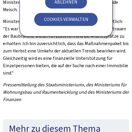
ABLEHNEN
Minister für Wohnungsbau und Raumentwicklung, Claude
Meisch.
COOKIES VERWALTEN
Minister der Finanzen Gilles Roth zeigte sich zuversichtlich:
"Es war wichtig für uns, schnell zu handeln, um das Vertrauen
der Baubranche wiederherzustellen und die Arbeitsplätze zu
erhalten. Ich bin zuversichtlich, dass das Maßnahmenpaket bis
zum Herbst eine Umkehr der aktuellen Trends bewirken wird.
Gleichzeitig wird es eine finanzielle Unterstützung für
Einzelpersonen bieten, die auf der Suche nach einer Immobilie
sind."
Pressemitteilung des Staatsministeriums, des Ministeriums für
Wohnungsbau und Raumentwicklung und des Ministeriums der
Finanzen
Mehr zu diesem Thema