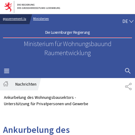
Zur Hauptnavigation
Zum Inhalt
DE
gouvernement.lu
Ministerien
DE
Die Luxemburger Regierung
Ministerium für Wohnungsbau
und
Raumentwicklung
SUCHFLED 
MENÜ
HAUPT-
Nachrichten
TE
Startseite
Ankurbelung des Wohnungsbausektors -
Unterstützung für Privatpersonen und Gewerbe
Ankurbelung des