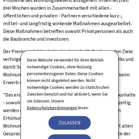
Probleme des Wohnungswesens anzugehen. In den letzten
drei Wochen wurden in Zusammenarbeit mit allen -
öffentlichen und privaten - Partnern verschiedene kurz-,
mittel- und langfristig wirkende Maßnahmen ausgearbeitet.
Diese Maßnahmen betreffen sowohl Privatpersonen als auch
die Baubranche und Investoren.
Der Premierminister betonte, dass die Maßnahmen drei Ziele
verfolgen: Stärkung des Baugewerbes und des Handwerks und
Diese Website verwendet für ihren Betrieb
damit Schaffung von Arbeitsplätzen, Erhöhung des
notwendige Cookies, ohne Nutzung
personenbezogener Daten. Diese Cookies
Wohnungsangebots und Unterstützung der Menschen beim
können nicht abgelehnt werden. Nicht
Erwerb oder der Anmietung von Wohnraum.
notwendige Cookies werden zu statistischen
Zwecken benutzt und nur aktiviert, wenn Sie
"Das erste Maßnahmenpaket unterstützt direkt die Haushalte
sie zulassen. Unsere
- sowohl Mieter als auch Käufer von Wohnraum. Gleichzeitig
Datenschutzbestimmungen
lesen.
werden die öffentlichen Investitionen zur nachhaltigen
Erhöhung des öffentlichen Bestands an bezahlbaren
ZULASSEN
Wohnungen deutlich erhöht. Der weitere Austausch mit allen
Gesprächspartnern sieht vielversprechend aus", betonte der