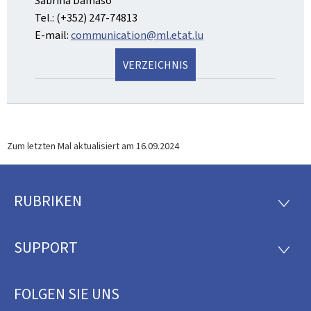
Sabrina Dâmaso
Tel.: (+352) 247-74813
E-mail:
communication@ml.etat.lu
VERZEICHNIS
Zum letzten Mal aktualisiert am
16.09.2024
RUBRIKEN
Footer
RUBRI
SUPPORT
SUPP
FOLGEN SIE UNS