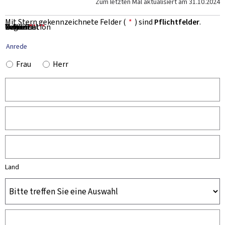
Zum letzten Mal aktualisiert am
31.10.2024
Mit Stern gekennzeichnete Felder (
*
) sind
Pflichtfelder
.
Vorname
Name
Organisation
E-Mail
Telefon
Betreff
Nachricht
*
*
*
*
*
Anrede
Frau
Herr
Land