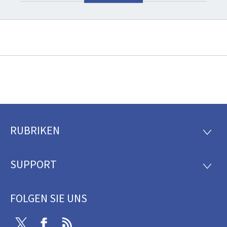
RUBRIKEN
Footer
RUBRI
SUPPORT
SUPP
FOLGEN SIE UNS
Twitter
Facebook
RSS