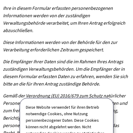
Ihre in diesem Formular erfassten personenbezogenen
Informationen werden von der zuständigen
Verwaltungsbehörde verarbeitet, um Ihren Antrag erfolgreich
abzuschließen.
Diese Informationen werden von der Behörde für den zur
Verarbeitung erforderlichen Zeitraum gespeichert.
Die Empfänger Ihrer Daten sind die im Rahmen Ihres Antrags
zuständigen Verwaltungsbehörden. Um die Empfänger der in
diesem Formular erfassten Daten zu erfahren, wenden Sie sich
bitte an die für Ihren Antrag zuständige Behörde.
Gemäß der Verordnung (EU) 2016/679 zum Schutz natürlicher
Personen bei der Verarbeitung personenbezogener Daten und
Diese Website verwendet für ihren Betrieb
zum freien Datenverkehr haben Sie das Recht auf Zugang,
notwendige Cookies, ohne Nutzung
Berichtigung und gegebenenfalls Löschung Ihrer
personenbezogener Daten. Diese Cookies
personenbezogenen Informationen. Sie haben zudem das
können nicht abgelehnt werden. Nicht
Recht, Ihre erteilte Einwilligung jederzeit zu widerrufen.