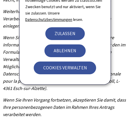
notwendige Cookies werden zu statistischen
Zwecken benutzt und nur aktiviert, wenn Sie
Weiterhin können Sie, außer in Fällen, in denen die
sie zulassen. Unsere
Verarbeitung Ihrer Daten verpflichtend ist, Widerspruch
Datenschutzbestimmungen
lesen.
einlegen, wenn dieser rechtmäßig begründet ist.
ZULASSEN
Wenn Sie diese Rechte ausüben und/oder Einsicht in Ihre
Informationen nehmen möchten, können Sie sich unter den im
ABLEHNEN
Formular angegebenen Kontaktdaten an die zuständige
Verwaltungsbehörde wenden. Sie haben außerdem die
Möglichkeit, bei der Nationalen Kommission für den
COOKIES VERWALTEN
Datenschutz Beschwerde einzulegen (Commission nationale
pour la protection des données, 1, Avenue du Rock'n'Roll, L-
4361 Esch-sur-Alzette).
Wenn Sie Ihren Vorgang fortsetzen, akzeptieren Sie damit, dass
Ihre personenbezogenen Daten im Rahmen Ihres Antrags
verarbeitet werden.