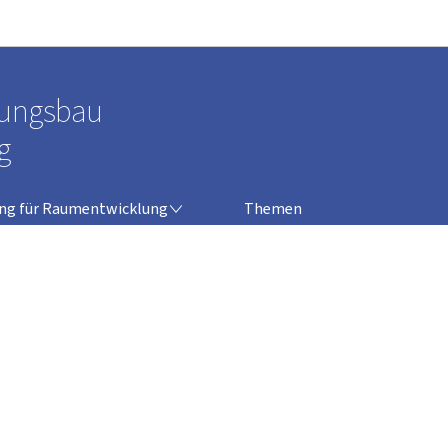
Zur Hauptnavigation
Zum Inhalt
nungsbau
g
 RAUMENTWICKLUNG
ung für Raumentwicklung
Themen