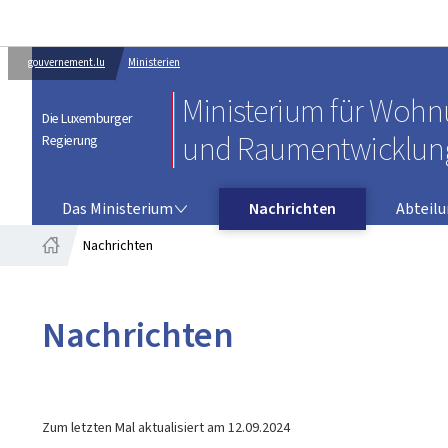
gouvernement.lu
Ministerien
Ministerium für Woh
Die Luxemburger
und Raumentwicklun
Regierung
DAS MINISTERIUM
ABTEILUNG FÜR
Das Ministerium
Nachrichten
Abteil
Nachrichten
Startseite
Nachrichten
Zum letzten Mal aktualisiert am
12.09.2024