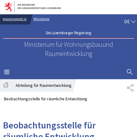
Zur Hauptnavigation
Zum Inhalt
DE
gouvernement.lu
Ministerien
DE
Die Luxemburger Regierung
Ministerium für Wohnungsbau
und
Raumentwicklung
SUCHFLED 
MENÜ
HAUPT-
Abteilung für Raumentwicklung
TE
Startseite
Beobachtungsstelle für räumliche Entwicklung
Beobachtungsstelle für
räumliche Entwicklung