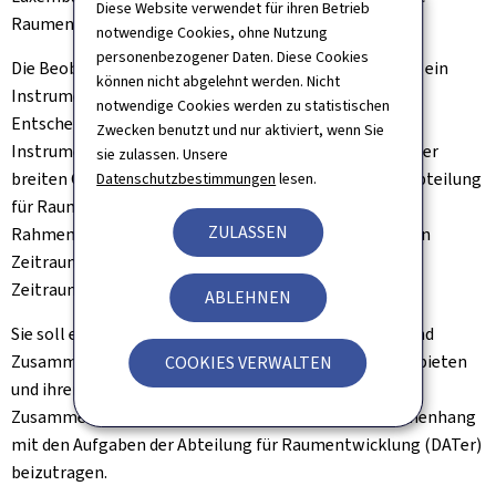
Diese Website verwendet für ihren Betrieb
Raumentwicklung von 2003.
notwendige Cookies, ohne Nutzung
personenbezogener Daten. Diese Cookies
Die Beobachtungsstelle für räumliche Entwicklung ist ein
können nicht abgelehnt werden. Nicht
Instrument zur Unterstützung der
notwendige Cookies werden zu statistischen
Entscheidungsfindung. Wichtig ist auch, dass sie als
Zwecken benutzt und nur aktiviert, wenn Sie
Instrument zur Kommunikation und Sensibilisierung der
sie zulassen. Unsere
breiten Öffentlichkeit dient. Im Jahr 2018 haben die Abteilung
Datenschutzbestimmungen
lesen.
für Raumentwicklung (DATer) und das LISER eine neue
ZULASSEN
Rahmenvereinbarung über die Zusammenarbeit für den
Zeitraum 2018-2023 geschlossen. Diese wurde für den
Zeitraum 2024-2027 verlängert.
ABLEHNEN
Sie soll einen harmonisierten Rahmen für die Arbeit und
Zusammenarbeit zwischen dem LISER und dem Staat bieten
COOKIES VERWALTEN
und ihren Willen bekräftigen, durch ihre Arbeit und
Zusammenarbeit zur Erreichung der Ziele im Zusammenhang
mit den Aufgaben der Abteilung für Raumentwicklung (DATer)
beizutragen.