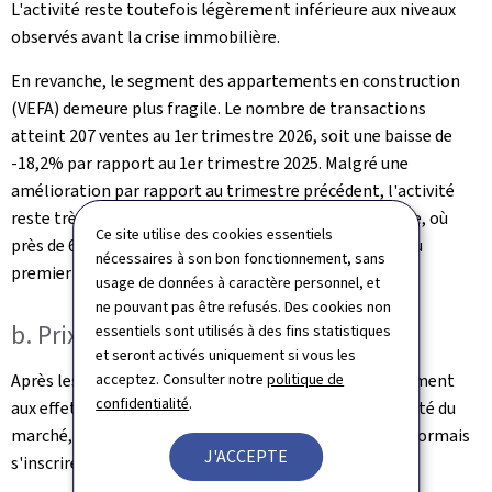
L'activité reste toutefois légèrement inférieure aux niveaux
observés avant la crise immobilière.
En revanche, le segment des appartements en construction
(VEFA) demeure plus fragile. Le nombre de transactions
atteint 207 ventes au 1er trimestre 2026, soit une baisse de
-18,2% par rapport au 1er trimestre 2025. Malgré une
amélioration par rapport au trimestre précédent, l'activité
reste très inférieure aux niveaux observés avant la crise, où
Ce site utilise des cookies essentiels
près de 650 ventes étaient enregistrées en moyenne au
nécessaires à son bon fonctionnement, sans
premier trimestre.
usage de données à caractère personnel, et
ne pouvant pas être refusés. Des cookies non
b. Prix immobiliers
essentiels sont utilisés à des fins statistiques
et seront activés uniquement si vous les
acceptez. Consulter notre
politique de
Après les fluctuations observées en 2025, liées notamment
confidentialité
.
aux effets des mesures fiscales temporaires sur l'activité du
marché, les prix de vente des logements semblent désormais
J'ACCEPTE
s'inscrire dans une phase de stabilisation.