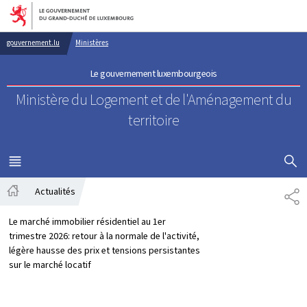
Aller au menu principal
Aller au contenu
gouvernement.lu
Ministères
Le gouvernement luxembourgeois
Ministère du Logement
et de l'Aménagement du
territoire
AFFICHER
MENU
PRINCIPAL
Actualités
PA
Accueil
Le marché immobilier résidentiel au 1er
trimestre 2026: retour à la normale de l'activité,
légère hausse des prix et tensions persistantes
sur le marché locatif