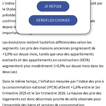
L'indice hédonique des prix de vente des logements calculé par
JE REFUSE
le Statec progresse
de +0,7% par rapport au trimestre
précédent et de +1,7% sur douze mois. Cette évolution
GÉRER LES COOKIES
confirme la stabilisation progressive du marché observée
depuis le début de l'année 2024, après la correction
importante enregistrée en 2023.
Les évolutions restent toutefois différenciées selon les
segments. Les prix des maisons anciennes progressent de
+3,0% sur douze mois, tandis que ceux des appartements
existants et des appartements en construction (VEFA)
augmentent plus modérément (+0,9% sur douze mois dans les
deux cas).
Dans le même temps, l'inflation mesurée par l'indice des prix à
la consommation national (IPCN) atteint +1,6% entre le 1er
trimestre 2025 et le 1er trimestre 2026. La hausse des prix des
logements est donc désormais proche de celle observée pour
l'ensemble des biens et services de consommation.