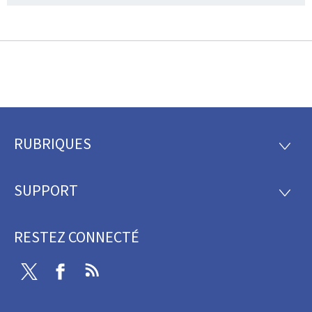
RUBRIQUES
Pied
RUBRI
de
SUPPORT
SUPP
page
RESTEZ CONNECTÉ
Twitter
Facebook
RSS