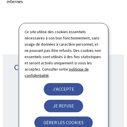
internes
Ce site utilise des cookies essentiels
nécessaires à son bon fonctionnement, sans
usage de données à caractère personnel, et
ne pouvant pas être refusés. Des cookies non
essentiels sont utilisés à des fins statistiques
et seront activés uniquement si vous les
Contact
acceptez. Consulter notre
politique de
confidentialité
.
J'ACCEPTE
Ministère du Logement et de
l'Aménagement du territoire
JE REFUSE
ADRESSE
4, place de l'Europe
L-1499
Luxembourg
GÉRER LES COOKIES
:
TÉL.: