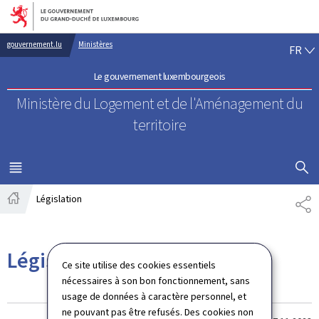
Aller au menu principal
Aller au contenu
FR
gouvernement.lu
Ministères
FR
Le gouvernement luxembourgeois
Ministère du Logement
et de l'Aménagement du
territoire
AFFICHER
MENU
PRINCIPAL
Législation
PA
Accueil
Législation
Ce site utilise des cookies essentiels
nécessaires à son bon fonctionnement, sans
usage de données à caractère personnel, et
ne pouvant pas être refusés. Des cookies non