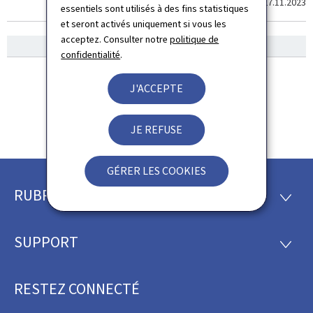
Dernière modification le
27.11.2023
essentiels sont utilisés à des fins statistiques
et seront activés uniquement si vous les
acceptez. Consulter notre
politique de
confidentialité
.
J'ACCEPTE
JE REFUSE
GÉRER LES COOKIES
RUBRIQUES
Pied
RUBRI
de
SUPPORT
SUPP
page
RESTEZ CONNECTÉ