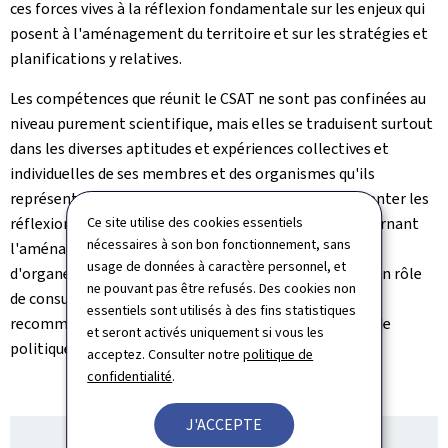
ces forces vives à la réflexion fondamentale sur les enjeux qui
posent à l'aménagement du territoire et sur les stratégies et
planifications y relatives.
Les compétences que réunit le CSAT ne sont pas confinées au
niveau purement scientifique, mais elles se traduisent surtout
dans les diverses aptitudes et expériences collectives et
individuelles de ses membres et des organismes qu'ils
représentent, afin d'enrichir, d'accompagner et d'orienter les
réflexions et débats sur des sujets d'importance concernant
Ce site utilise des cookies essentiels
nécessaires à son bon fonctionnement, sans
l'aménagement du territoire du pays. Aussi, à l'instar
usage de données à caractère personnel, et
d'organes identiques internationaux, le CSAT assume un rôle
ne pouvant pas être refusés. Des cookies non
de consultation de qualité, en produisant des avis et
essentiels sont utilisés à des fins statistiques
recommandations pour le Gouvernement en matière de
et seront activés uniquement si vous les
politique de l'aménagement du territoire.
acceptez. Consulter notre
politique de
confidentialité
.
J'ACCEPTE