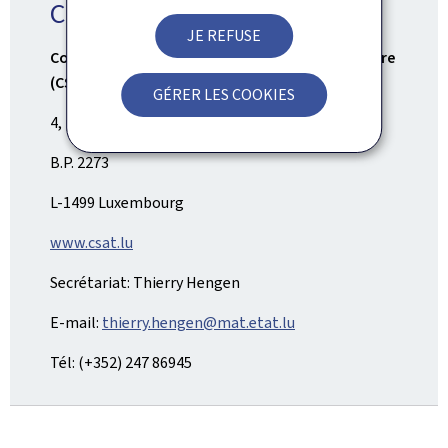
Contact
JE REFUSE
Conseil supérieur de l'aménagement du territoire
(CSAT)
GÉRER LES COOKIES
4, place de l'Europe
B.P. 2273
L-1499 Luxembourg
www.csat.lu
Secrétariat: Thierry Hengen
E-mail:
thierry.hengen@mat.etat.lu
Tél: (+352) 247 86945