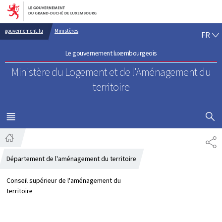
Aller au menu principal
Aller au contenu
FR
gouvernement.lu
Ministères
FR
Le gouvernement luxembourgeois
Ministère du Logement
et de l'Aménagement du
territoire
AFFICHER
MENU
PRINCIPAL
PA
Accueil
Département de l'aménagement du territoire
Conseil supérieur de l'aménagement du
territoire