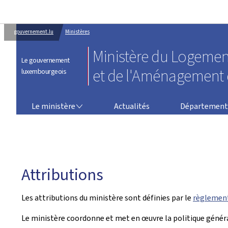
gouvernement.lu
Ministères
Ministère du Logemen
Le gouvernement
et de l'Aménagement d
luxembourgeois
LE MINISTÈRE
DÉPARTEMENT DU LOGEMENT
Le ministère
Actualités
Département
Attributions
Les attributions du ministère sont définies par le
règlement
Le ministère coordonne et met en œuvre la politique génér