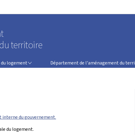
Aller au menu principal
Aller au contenu
t
u territoire
DÉPARTEMENT DE L'AMÉNAGEMENT DU TERRITOIRE
 du logement
Département de l'aménagement du terri
 interne du gouvernement.
ale du logement.