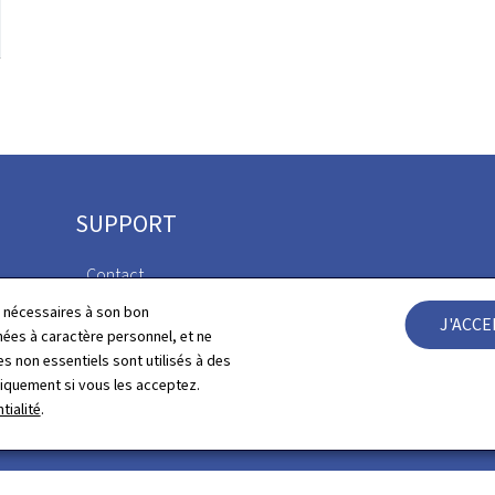
SUPPORT
Contact
Newsletter
ls nécessaires à son bon
J'ACC
Plan du site
es à caractère personnel, et ne
Déclaration d'access
s non essentiels sont utilisés à des
À propos du site
niquement si vous les acceptez.
Gestion des cookies
tialité
.
Aspects légaux