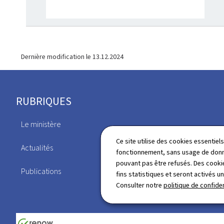
Dernière modification le
13.12.2024
Pied
RUBRIQUES
de
Le ministère
page
Législation
Ce site utilise des cookies essentie
Actualités
fonctionnement, sans usage de donné
Dossiers
pouvant pas être refusés. Des cookie
Publications
fins statistiques et seront activés u
Consulter notre
politique de confiden