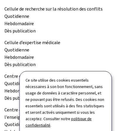
Cellule de recherche sur la résolution des conflits
Quotidienne
Hebdomadaire
Dès publication
Cellule d’expertise médicale
Quotidienne
Hebdomadaire
Dès publication
Centre commun de la sécurité sociale (CCSS)
Ce site utilise des cookies essentiels
Quotidienne
nécessaires à son bon fonctionnement, sans
Hebdomadaire
usage de données à caractère personnel, et
Dès publication
ne pouvant pas être refusés. Des cookies non
essentiels sont utilisés à des fins statistiques
Centre de documentation et d'information sur
et seront activés uniquement si vous les
l'enseignement supérieur (Cedies)
acceptez. Consulter notre
politique de
Quotidienne
confidentialité
.