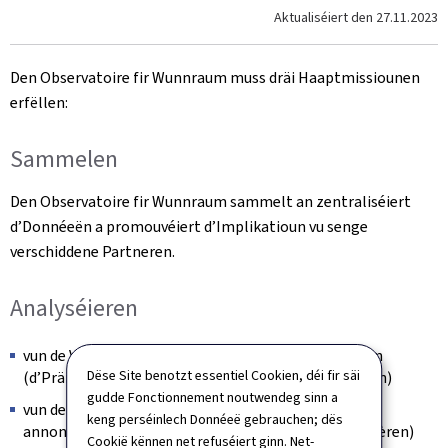
Aktualiséiert den
27.11.2023
Den Observatoire fir Wunnraum muss dräi Haaptmissiounen
erfëllen:
Sammelen
Den Observatoire fir Wunnraum sammelt an zentraliséiert
d’Donnéeën a promouvéiert d’Implikatioun vu senge
verschiddene Partneren.
Analyséieren
vun de Verkafspräisser vu Wunnengen a Bauterrainen
Dëse Site benotzt essentiel Cookien, déi fir säi
(d’Präisser, déi an den notariellen Akten agedroe sinn)
gudde Fonctionnement noutwendeg sinn a
vun de Präisser, déi fir Wunnengen, Kaf a Locatioun,
keng perséinlech Donnéeë gebrauchen; dës
annoncéiert sinn (an den Annoncë vun den Immobilièren)
Cookië kënnen net refuséiert ginn. Net-