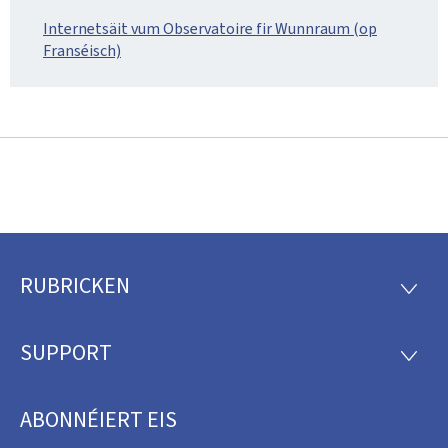
Internetsäit vum Observatoire fir Wunnraum (op
Franséisch)
RUBRICKEN
Fousszeil
RUBRI
SUPPORT
SUPP
ABONNÉIERT EIS