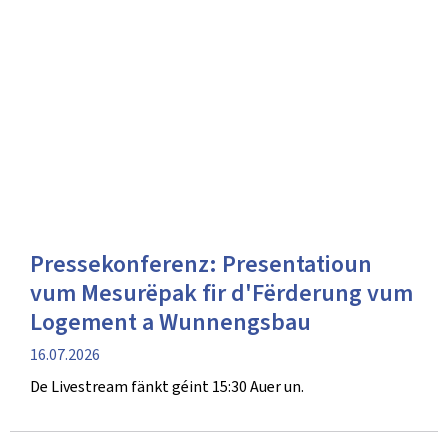
Pressekonferenz: Presentatioun
vum Mesurëpak fir d'Fërderung vum
Logement a Wunnengsbau
Verëffentlechungsdatum
16.07.2026
De Livestream fänkt géint 15:30 Auer un.