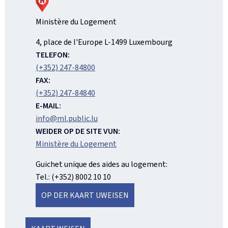
Ministère du Logement
ADRESS:
4, place de l'Europe
L-1499
Luxembourg
TELEFON:
(+352) 247-84800
FAX:
(+352) 247-84840
E-MAIL:
info@ml.public.lu
WEIDER OP DE SITE VUN:
Ministère du Logement
Guichet unique des aides au logement:
Tel.: (+352) 8002 10 10
OP DER KAART UWEISEN