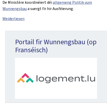
De Ministère koordinéiert déi
allgemeng Politik vum
Wunnengsbau
a suergt fir hir Ausféierung.
Weiderliesen
Portail fir Wunnengsbau (op
Franséisch)