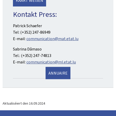
KAART WEISEN
Kontakt Press:
Patrick Schaefer
Tel: (+352) 247-86949
E-mail:
communication@mat.etat.lu
Sabrina Dâmaso
Tel.: (+352) 247-74813
E-mail:
communication@ml.etat.lu
ANNUAIRE
Aktualiséiert den
16.09.2024