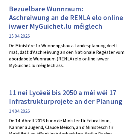
Bezuelbare Wunnraum:
Aschreiwung an de RENLA elo online
iwwer MyGuichet.lu méiglech
Verëffentlechungsdatum
15.04.2026
De Ministère fir Wunnengsbau a Landesplanung deelt
mat, datt d'Aschreiwung an den Nationale Regëster vum
abordabele Wunnraum (RENLA) elo online iwwer
MyGuichet.lu méiglech ass.
11 nei Lycéeë bis 2050 a méi wéi 17
Infrastrukturprojete an der Planung
Verëffentlechungsdatum
14.04.2026
De 14. Abrëll 2026 hunn de Minister fir Educatioun,
Kanner a Jugend, Claude Meisch, an d’Ministesch fir
Mobilitéit an ëffentlech Aarbechten, Yuriko Backes,