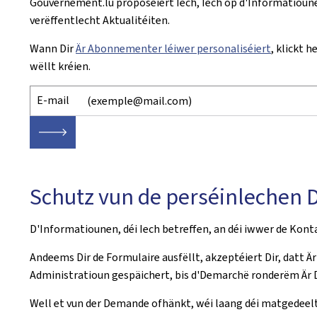
Gouvernement.lu proposéiert Iech, Iech op d'Informatioune
verëffentlecht Aktualitéiten.
Wann Dir
Är Abonnementer léiwer personaliséiert
, klickt 
wëllt kréien.
E-mail
🡒
Schutz vun de perséinlechen
D'Informatiounen, déi Iech betreffen, an déi iwwer de Ko
Andeems Dir de Formulaire ausfëllt, akzeptéiert Dir, datt 
Administratioun gespäichert, bis d'Demarchë ronderëm Är 
Well et vun der Demande ofhänkt, wéi laang déi matgedeelt D