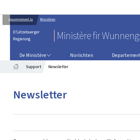
gouvernement.lu
Ministèren
D’Lëtzebuerger
Ministère fir Wunnen
Regierung
DE MINISTÈRE
DEPARTEMENT FIR LANDESPL
De Ministère
Noriichten
Departement
Support
Newsletter
Startsäit
Newsletter