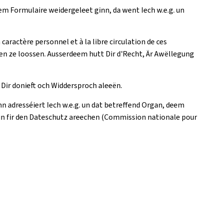
m Formulaire weidergeleet ginn, da went Iech w.e.g. un
ractère personnel et à la libre circulation de ces
hen ze loossen. Ausserdeem hutt Dir d'Recht, Är Awëllegung
Dir donieft och Widdersproch aleeën.
 adresséiert Iech w.e.g. un dat betreffend Organ, deem
n fir den Dateschutz areechen (Commission nationale pour