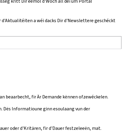
seg kritt Dir eemol d'Woch all déi um Portal
ir d'Aktualitéiten a wéi dacks Dir d'Newslettere geschéckt
gan beaarbecht, fir Är Demande kënnen ofzewéckelen.
n. Dës Informatioune ginn esoulaang vun der
auer oder d'Kritären, fir d'Dauer festzeleeën, mat.