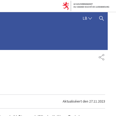
LËTZEBUERGE
LB
SHOW HIDE SEARCH
SHARE
Aktualiséiert den
27.11.2023