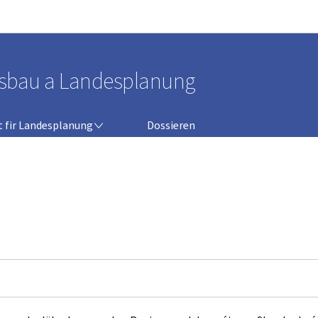
Bei den Haaptmenü goen
Bei den Inhalt goen
gsbau a Landesplanung
ANUNG
 fir Landesplanung
Dossieren