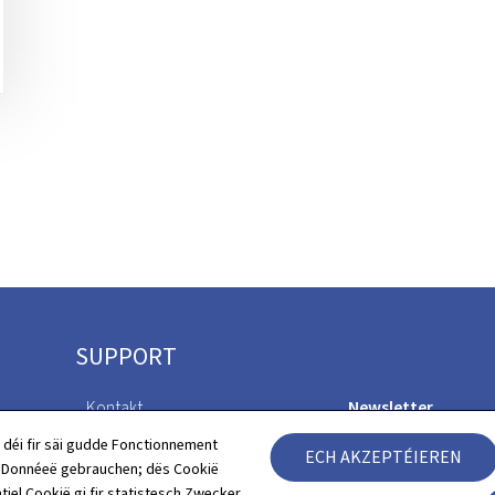
SUPPORT
Kontakt
Newsletter
 déi fir säi gudde Fonctionnement
ECH AKZEPTÉIEREN
Sitemap
Accessibilitéitserklä
h Donnéeë gebrauchen; dës Cookië
tiel Cookië gi fir statistesch Zwecker