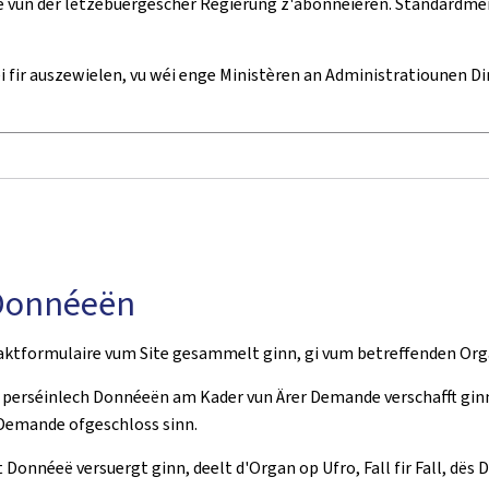
 vun der lëtzebuergescher Regierung z'abonnéieren. Standardméis
hei fir auszewielen, vu wéi enge Ministèren an Administratiounen D
 Donnéeën
ntaktformulaire vum Site gesammelt ginn, gi vum betreffenden Or
Är perséinlech Donnéeën am Kader vun Ärer Demande verschafft gin
Demande ofgeschloss sinn.
onnéeë versuergt ginn, deelt d'Organ op Ufro, Fall fir Fall, dës D