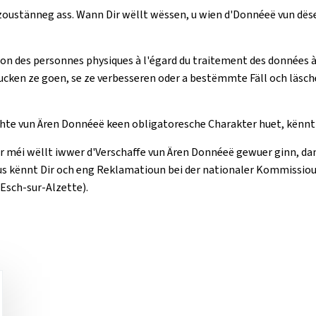
zoustänneg ass. Wann Dir wëllt wëssen, u wien d'Donnéeë vun dëse
 des personnes physiques à l'égard du traitement des données à ca
ucken ze goen, se ze verbesseren oder a bestëmmte Fäll och läsc
hte vun Ären Donnéeë keen obligatoresche Charakter huet, kënnt 
méi wëllt iwwer d'Verschaffe vun Ären Donnéeë gewuer ginn, dann
s kënnt Dir och eng Reklamatioun bei der nationaler Kommissiou
 Esch-sur-Alzette).