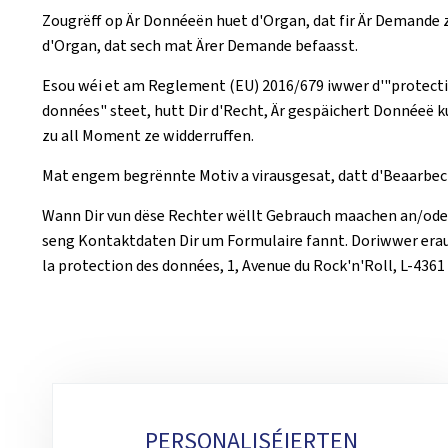
Zougrëff op Är Donnéeën huet d'Organ, dat fir Är Demande 
d'Organ, dat sech mat Ärer Demande befaasst.
Esou wéi et am Reglement (EU) 2016/679 iwwer d'"protection
données" steet, hutt Dir d'Recht, Är gespäichert Donnéeë k
zu all Moment ze widderruffen.
Mat engem begrënnte Motiv a virausgesat, datt d'Beaarbec
Wann Dir vun dëse Rechter wëllt Gebrauch maachen an/oder 
seng Kontaktdaten Dir um Formulaire fannt. Doriwwer erau
la protection des données, 1, Avenue du Rock'n'Roll, L-4361
Sub-
PERSONALISÉIERTEN