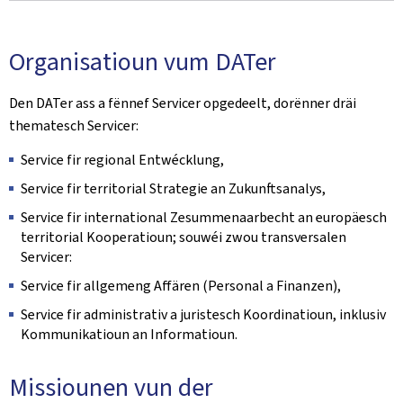
Organisatioun vum DATer
Den DATer ass a fënnef Servicer opgedeelt, dorënner dräi
thematesch Servicer:
Service fir regional Entwécklung,
Service fir territorial Strategie an Zukunftsanalys,
Service fir international Zesummenaarbecht an europäesch
territorial Kooperatioun; souwéi zwou transversalen
Servicer:
Service fir allgemeng Affären (Personal a Finanzen),
Service fir administrativ a juristesch Koordinatioun, inklusiv
Kommunikatioun an Informatioun.
Missiounen vun der