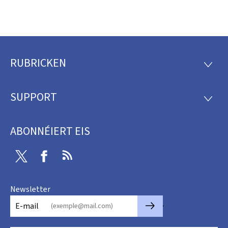
RUBRICKEN
Fousszeil
RUBRI
SUPPORT
SUPP
ABONNÉIERT EIS
Twitter
Facebook
RSS
Newsletter
🡒
E-mail