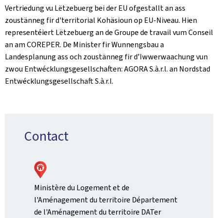
Vertriedung vu Lëtzebuerg bei der EU ofgestallt an ass
zoustänneg fir d'territorial Kohäsioun op EU-Niveau. Hien
representéiert Lëtzebuerg an de Groupe de travail vum Conseil
an am COREPER. De Minister fir Wunnengsbau a
Landesplanung ass och zoustänneg fir d’Iwwerwaachung vun
zwou Entwécklungsgesellschaften: AGORA S.à.r.l. an Nordstad
Entwécklungsgesellschaft S.à.r.l.
Contact
Ministère du Logement et de
l'Aménagement du territoire Département
de l'Aménagement du territoire DATer