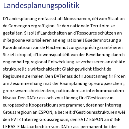
Landesplanungspolitik
D'Landesplanung ëmfaasst all Moossnamen, déi vum Staat an
de Gemengen ergraff ginn, fir den nationale Territoire ze
gestalten. Si soll d’Landschaften an d’Ressource schützen an
d‘Regioune valoriséieren an eng rationell Buedemnotzung a
Koordinatioun vun de Flächennotzungsuspréch garantéieren.
Si zielt drop of, d’Liewensqualitéit vun der Bevëlkerung duerch
eng nohalteg regional Entwécklung ze verbesseren an dobäi e
strukturellt a wirtschaftlecht Gläichgewiicht tëscht de
Regiounen z‘erhalen. Den DATer ass dofir zoustänneg fir Froen
am Zesummenhang mat der Raumplanung op europäeschem,
grenziwwerschreidendem, nationalem an interkommunalem
Niveau. Den DATer ass och zoustänneg fir d'Gestioun vun
europäesche Kooperatiounsprogrammer, dorënner Interreg
Groussregioun an ESPON, a betreit d’Gestiounsstrukturen wéi
den EVTZ Interreg Groussregioun, den EVTZ ESPON an d’IGE
LERAS. E Mataarbechter vum DATer ass permanent bei der