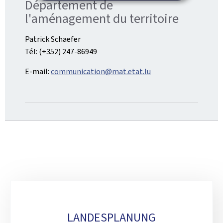
Département de
l'aménagement du territoire
Patrick Schaefer
Tél: (+352) 247-86949
E-mail:
communication@mat.etat.lu
Sub-
sections
LANDESPLANUNG