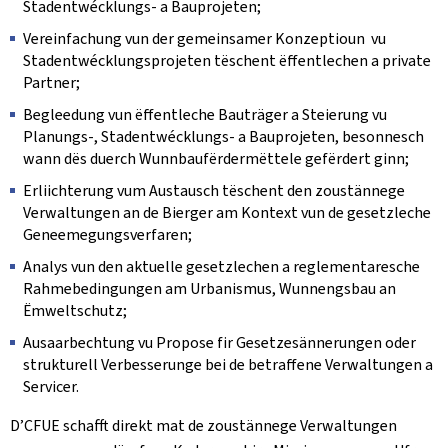
Stadentwécklungs- a Bauprojeten;
Vereinfachung vun der gemeinsamer Konzeptioun vu
Stadentwécklungsprojeten tëschent ëffentlechen a private
Partner;
Begleedung vun ëffentleche Bauträger a Steierung vu
Planungs-, Stadentwécklungs- a Bauprojeten, besonnesch
wann dës duerch Wunnbaufërdermëttele gefërdert ginn;
Erliichterung vum Austausch tëschent den zoustännege
Verwaltungen an de Bierger am Kontext vun de gesetzleche
Geneemegungsverfaren;
Analys vun den aktuelle gesetzlechen a reglementaresche
Rahmebedingungen am Urbanismus, Wunnengsbau an
Ëmweltschutz;
Ausaarbechtung vu Propose fir Gesetzesännerungen oder
strukturell Verbesserunge bei de betraffene Verwaltungen a
Servicer.
D’CFUE schafft direkt mat de zoustännege Verwaltungen