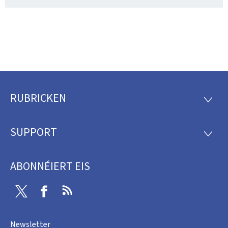
RUBRICKEN
Fousszeil
RUBRI
SUPPORT
SUPP
ABONNÉIERT EIS
Twitter
Facebook
RSS
Newsletter