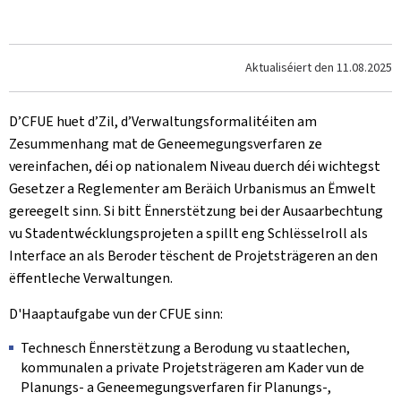
Aktualiséiert den
11.08.2025
D’CFUE huet d’Zil, d’Verwaltungsformalitéiten am
Zesummenhang mat de Geneemegungsverfaren ze
vereinfachen, déi op nationalem Niveau duerch déi wichtegst
Gesetzer a Reglementer am Beräich Urbanismus an Ëmwelt
gereegelt sinn. Si bitt Ënnerstëtzung bei der Ausaarbechtung
vu Stadentwécklungsprojeten a spillt eng Schlësselroll als
Interface an als Beroder tëschent de Projetsträgeren an den
ëffentleche Verwaltungen.
D'Haaptaufgabe vun der CFUE sinn:
Technesch Ënnerstëtzung a Berodung vu staatlechen,
kommunalen a private Projetsträgeren am Kader vun de
Planungs- a Geneemegungsverfaren fir Planungs-,