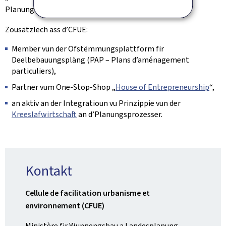
Planungsprozedur a leet d’Geneemegungsverfaren.
Zousätzlech ass d’CFUE:
Member vun der Ofstëmmungsplattform fir
Deelbebauungspläng (PAP – Plans d’aménagement
particuliers),
Partner vum One-Stop-Shop „
House of Entrepreneurship
“,
an aktiv an der Integratioun vu Prinzippie vun der
Kreeslafwirtschaft
an d’Planungsprozesser.
Kontakt
Cellule de facilitation urbanisme et
environnement (CFUE)
Ministère fir Wunnengsbau a Landesplanung