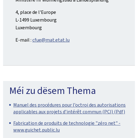
4, place de l'Europe
L-1499 Luxembourg
Luxembourg
E-mail :
cfue@mat.etat.lu
Méi zu dësem Thema
Manuel des procédures pour l’octroi des autorisations
applicables aux projets d’intérêt commun (PCI) (Pdf)
Fabrication de produits de technologie "zéro net" -
www.guichet.public.lu