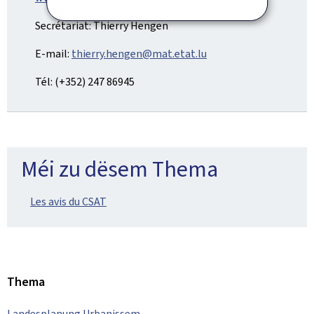
Secrétariat: Thierry Hengen
E-mail:
thierry.hengen@mat.etat.lu
Tél: (+352) 247 86945
Méi zu dësem Thema
Les avis du CSAT
Thema
Landesplanung Urbanissem