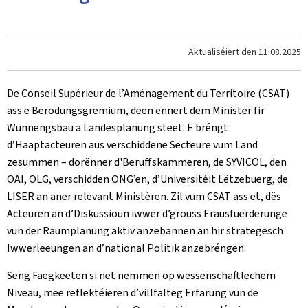
Aktualiséiert den
11.08.2025
De Conseil Supérieur de l’Aménagement du Territoire (CSAT)
ass e Berodungsgremium, deen ënnert dem Minister fir
Wunnengsbau a Landesplanung steet. E bréngt
d’Haaptacteuren aus verschiddene Secteure vum Land
zesummen – dorënner d'Beruffskammeren, de SYVICOL, den
OAI, OLG, verschidden ONG’en, d’Universitéit Lëtzebuerg, de
LISER an aner relevant Ministèren. Zil vum CSAT ass et, dës
Acteuren an d’Diskussioun iwwer d’grouss Erausfuerderunge
vun der Raumplanung aktiv anzebannen an hir strategesch
Iwwerleeungen an d’national Politik anzebréngen.
Seng Fäegkeeten si net nëmmen op wëssenschaftlechem
Niveau, mee reflektéieren d’villfälteg Erfarung vun de