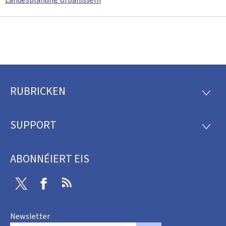
RUBRICKEN
Fousszeil
RUBRI
SUPPORT
SUPP
ABONNÉIERT EIS
Twitter
Facebook
RSS
Newsletter