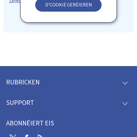
D'COOKIË GERÉIEREN
RUBRICKEN
Fousszeil
RUBRI
SUPPORT
SUPP
ABONNÉIERT EIS