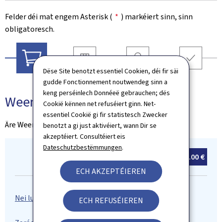
Felder déi mat engem Asterisk (
*
) markéiert sinn, sinn
obligatoresch.
Dëse Site benotzt essentiel Cookien, déi fir säi
Liwwerung
Coordonnéeën
Resumé
Weenchen
gudde Fonctionnement noutwendeg sinn a
keng perséinlech Donnéeë gebrauchen; dës
Weenchen
Cookië kënnen net refuséiert ginn. Net-
essentiel Cookië gi fir statistesch Zwecker
Äre Weenchen ass eidel
benotzt a gi just aktivéiert, wann Dir se
akzeptéiert. Consultéiert eis
Dateschutzbestëmmungen
.
Total:
0
Artikel(en)
0.00 €
ECH AKZEPTÉIEREN
ECH REFUSÉIEREN