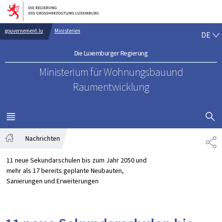
Zur Hauptnavigation
Zum Inhalt
DE
gouvernement.lu
Ministerien
DE
Die Luxemburger Regierung
Ministerium für Wohnungsbau
und
Raumentwicklung
SUCHFLED 
MENÜ
HAUPT-
Nachrichten
TE
Startseite
11 neue Sekundarschulen bis zum Jahr 2050 und
mehr als 17 bereits geplante Neubauten,
Sanierungen und Erweiterungen