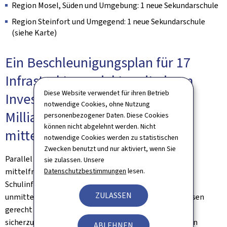
Region Mosel, Süden und Umgebung: 1 neue Sekundarschule
Region Steinfort und Umgegend: 1 neue Sekundarschule
(siehe Karte)
Ein Beschleunigungsplan für 17
Infrastrukturprojekte mit einem
Diese Website verwendet für ihren Betrieb
Investitionsvolumen von 1,9
notwendige Cookies, ohne Nutzung
Milliarden Euro (kurz- und
personenbezogener Daten. Diese Cookies
können nicht abgelehnt werden. Nicht
mittelfristig)
notwendige Cookies werden zu statistischen
Zwecken benutzt und nur aktiviert, wenn Sie
Parallel zu dieser langfristigen Planung sind kurz- und
sie zulassen. Unsere
Datenschutzbestimmungen
lesen.
mittelfristige Investitionen in eine Reihe von
Schulinfrastrukturprojekten vorgesehen, um dem
ZULASSEN
unmittelbaren Kapazitätsbedarf im Sekundarschulwesen
gerecht zu werden. Um eine wirksame Umsetzung
sicherzustellen, beruhen diese Projekte auf einer engen
ABLEHNEN