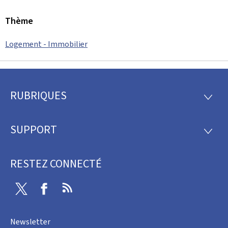
Thème
Logement - Immobilier
RUBRIQUES
Pied
RUBRI
de
SUPPORT
SUPP
page
RESTEZ CONNECTÉ
Twitter
Facebook
RSS
Newsletter