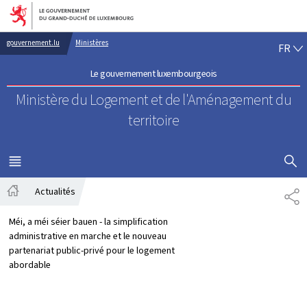
Aller au menu principal
Aller au contenu
FR
gouvernement.lu
Ministères
FR
Le gouvernement luxembourgeois
Ministère du Logement
et de l'Aménagement du
territoire
AFFICHER
MENU
PRINCIPAL
Actualités
PA
Accueil
Méi, a méi séier bauen - la simplification
administrative en marche et le nouveau
partenariat public-privé pour le logement
abordable