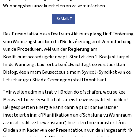
Wunnengsbau unzekuerbelen an ze vereinfachen.
© MAINT
Dës Presentatioun ass Deel vum Aktiounsplang fir d'Fërderung
vum Wunnengsbau duerch d'Reduzéierung an d'Vereinfachung
vun de Prozeduren, wéi vun der Regierung am
Koalitiounsaccord ugekënnegt. Si setzt den 1. Konjunkturpak
fir de Wunnengsbau fort a berécksiichtegt de verstäerkten
Dialog, deen mam Bausecteur a mam Syvicol (Syndikat vun de
Lëtzebuerger Stied a Gemengen) stattfonnt huet.
"Mir wëllen administrativ Hürden do ofschafen, wou se kee
Méiwäert fir eis Gesellschaft an eis Liewensqualitéit bidden!
Déi gespuerten Energie kann dann a prioritär Beräicher
investéiert ginn: d'Planifikatioun an d'Schafung vu Wunnraum
a vun attraktive Liewensraim", huet den Inneminister Léon
Gloden am Kader vun der Presentatioun vun den insgesamt 40