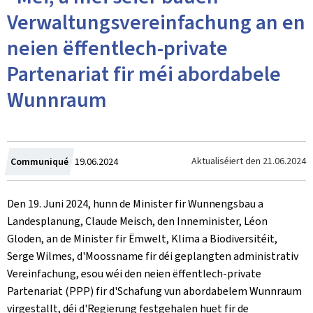
Verwaltungsvereinfachung an en
neien ëffentlech-private
Partenariat fir méi abordabele
Wunnraum
Created
Aktualiséiert den
21.06.2024
Communiqué
19.06.2024
on
Den 19. Juni 2024, hunn de Minister fir Wunnengsbau a
Landesplanung, Claude Meisch, den Inneminister, Léon
Gloden, an de Minister fir Ëmwelt, Klima a Biodiversitéit,
Serge Wilmes, d'Moossname fir déi geplangten administrativ
Vereinfachung, esou wéi den neien ëffentlech-private
Partenariat (PPP) fir d'Schafung vun abordabelem Wunnraum
virgestallt, déi d'Regierung festgehalen huet fir de