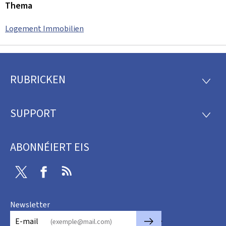
Thema
Logement Immobilien
RUBRICKEN
Fousszeil
RUBRI
SUPPORT
SUPP
ABONNÉIERT EIS
Twitter
Facebook
RSS
Newsletter
🡒
E-mail