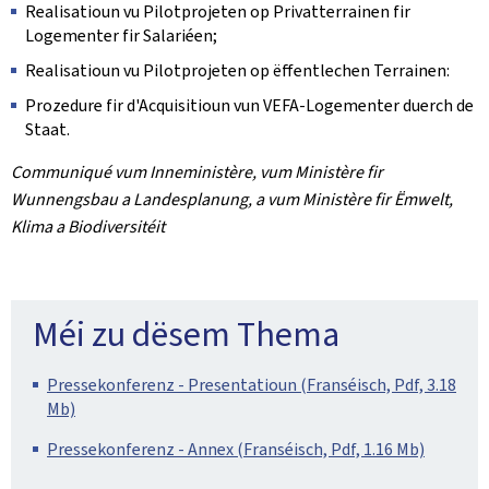
Realisatioun vu Pilotprojeten op Privatterrainen fir
Logementer fir Salariéen;
Realisatioun vu Pilotprojeten op ëffentlechen Terrainen:
Prozedure fir d'Acquisitioun vun VEFA-Logementer duerch de
Staat.
Communiqué vum Inneministère, vum Ministère fir
Wunnengsbau a Landesplanung, a vum Ministère fir Ëmwelt,
Klima a Biodiversitéit
Méi zu dësem Thema
Pressekonferenz - Presentatioun (Franséisch, Pdf, 3.18
Mb)
Pressekonferenz - Annex (Franséisch, Pdf, 1.16 Mb)