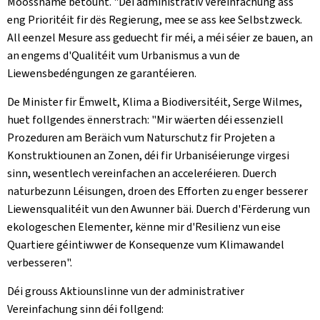
Moossname betount. "Déi administrativ Vereinfachung ass
eng Prioritéit fir dës Regierung, mee se ass kee Selbstzweck.
All eenzel Mesure ass geduecht fir méi, a méi séier ze bauen, an
an engems d'Qualitéit vum Urbanismus a vun de
Liewensbedéngungen ze garantéieren.
De Minister fir Ëmwelt, Klima a Biodiversitéit, Serge Wilmes,
huet follgendes ënnerstrach: "Mir wäerten déi essenziell
Prozeduren am Beräich vum Naturschutz fir Projeten a
Konstruktiounen an Zonen, déi fir Urbaniséierunge virgesi
sinn, wesentlech vereinfachen an acceleréieren. Duerch
naturbezunn Léisungen, droen des Efforten zu enger besserer
Liewensqualitéit vun den Awunner bäi. Duerch d'Fërderung vun
ekologeschen Elementer, kënne mir d'Resilienz vun eise
Quartiere géintiwwer de Konsequenze vum Klimawandel
verbesseren".
Déi grouss Aktiounslinne vun der administrativer
Vereinfachung sinn déi follgend: