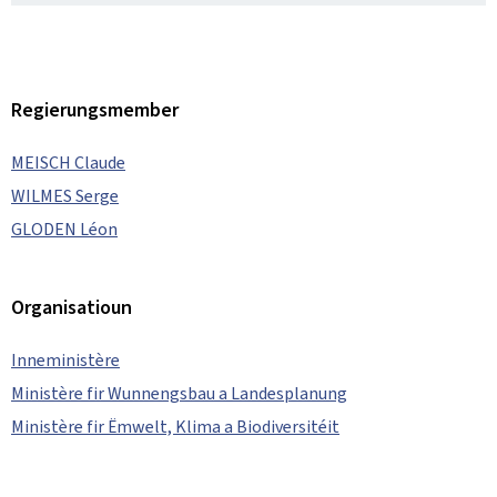
Regierungsmember
MEISCH Claude
WILMES Serge
GLODEN Léon
Organisatioun
Inneministère
Ministère fir Wunnengsbau a Landesplanung
Ministère fir Ëmwelt, Klima a Biodiversitéit