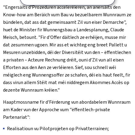
"Engersäits d'Prozeduren acceleréieren, an anersäits den
Know-how am Beräich vum Bau vu bezuelbarem Wunnraum ze
bündelen, dat ass dat gemeinsaamt Zil vun eiser Demarche",
huet de Minister fir Wunnengsbau a Landesplanung, Claude
Meisch, betount. "Fir d'Offer däitlech ze erhéijen, musse mir
dat zesummen ugoen. Mir ass et wichteg eng breet Pallett u
Mesuren unzebidden, déi der Diversitéit vun den – ëffentlechen
a privaten – Acteure Rechnung dréit, ouni d'Zil vun all eisen
Efforten aus den Aen ze verléieren. Sief, sou schnell wéi
méiglech eng Wunnengsoffer ze schafen, déi eis haut feelt, fir
dass virun allem Stéit mat méi niddregem Akommes Accès op
dezente Wunnraum kréien."
Haaptmossname fir d'Fërderung vun abordabelem Wunnraum
am Kader vun der Approche vum "ëffentlech-private
Partenariat":
Realisatioun vu Pilotprojeten op Privatterrainen;