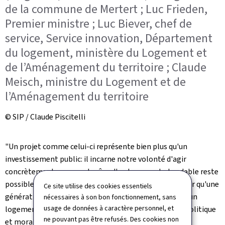
de la commune de Mertert ; Luc Frieden,
Premier ministre ; Luc Biever, chef de
service, Service innovation, Département
du logement, ministère du Logement et
de l’Aménagement du territoire ; Claude
Meisch, ministre du Logement et de
l’Aménagement du territoire
© SIP / Claude Piscitelli
"Un projet comme celui-ci représente bien plus qu'un
investissement public: il incarne notre volonté d'agir
concrètement pour que le rêve d'un logement abordable reste
possible au Luxembourg. Nous ne pouvons pas accepter qu'une
Ce site utilise des cookies essentiels
génération entière doute de pouvoir un jour accéder à un
nécessaires à son bon fonctionnement, sans
usage de données à caractère personnel, et
logement. Redonner cette perspective est un devoir politique
ne pouvant pas être refusés. Des cookies non
et moral." a déclaré Luc Frieden.