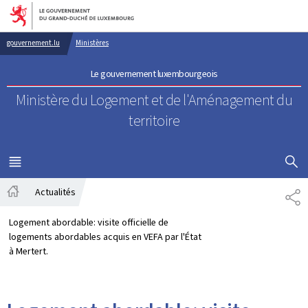
Aller au menu principal
Aller au contenu
gouvernement.lu
Ministères
Le gouvernement luxembourgeois
Ministère du Logement
et de l'Aménagement du
territoire
AFFICHER
MENU
PRINCIPAL
Actualités
PA
Accueil
Logement abordable: visite officielle de
logements abordables acquis en VEFA par l'État
à Mertert.