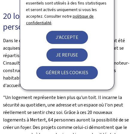
essentiels sont utilisés à des fins statistiques
et seront activés uniquement si vous les
20 logements pour accueillir 64
acceptez. Consulter notre
politique de
confidentialité
.
personnes
J'ACCEPTE
Dans le cadre de ce dispositif, 20 unités de logement ont été
acquises pour un montant total de 12 millions d'euros et se
JE REFUSE
répartissent entre les résidences Malbec (12 unités) et
Cinsault (8 unités). L'ensemble a été réalisé par le promoteur-
constructeur BPI Real Estate Luxembourg. Les surfaces
GÉRER LES COOKIES
habitables varient entre 46 m² et 116 m², permettant
d'accueillir au total 64 personnes.
"Un logement représente bien plus qu'un toit. Il incarne la
sécurité au quotidien, une adresse et un espace où l'on peut
réellement se sentir chez soi. Grâce à ces 20 nouveaux
logements à Mertert, 64 personnes auront la possibilité de se
créer un foyer. Des projets comme celui-ci démontrent que le