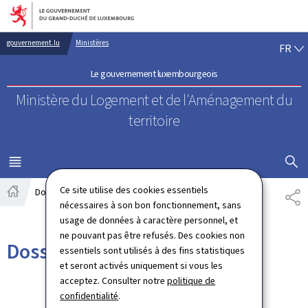
Aller au menu principal
Aller au contenu
FR
gouvernement.lu
Ministères
FR
Le gouvernement luxembourgeois
Ministère du Logement
et de l'Aménagement du
territoire
AFFICHER
MENU
PRINCIPAL
Ce site utilise des cookies essentiels
Dossiers
PA
Accueil
nécessaires à son bon fonctionnement, sans
usage de données à caractère personnel, et
ne pouvant pas être refusés. Des cookies non
Dossiers
essentiels sont utilisés à des fins statistiques
et seront activés uniquement si vous les
acceptez. Consulter notre
politique de
confidentialité
.