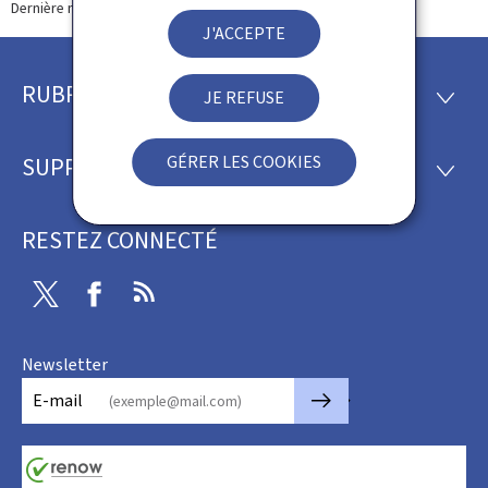
Dernière modification le
03.09.2024
J'ACCEPTE
RUBRIQUES
Pied
JE REFUSE
RUBRI
de
GÉRER LES COOKIES
SUPPORT
SUPP
page
RESTEZ CONNECTÉ
Twitter
Facebook
RSS
Newsletter
🡒
E-mail