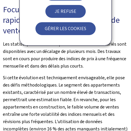
Focus sur… la fréquence et la
JE REFUSE
rapidité des statistiques de prix de
vente des appartements.
GÉRER LES COOKIES
Les statistiques actuelles reposant sur les actes notariés sont
disponibles avec un décalage de plusieurs mois. Des travaux
sont en cours pour produire des indices de prix à une fréquence
mensuelle et dans des délais plus courts.
Si cette évolution est techniquement envisageable, elle pose
des défis méthodologiques. Le segment des appartements
existants, caractérisé par un nombre élevé de transactions,
permettrait une estimation fiable. En revanche, pour les
appartements en construction, le faible volume de ventes
entraîne une forte volatilité des indices mensuels et des
révisions plus fréquentes. L'utilisation de données
incomplètes (environ 16 % des actes manquants initialement)