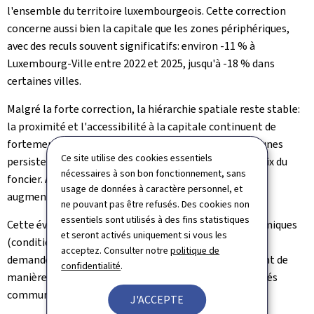
l'ensemble du territoire luxembourgeois. Cette correction
concerne aussi bien la capitale que les zones périphériques,
avec des reculs souvent significatifs: environ -11 % à
Luxembourg-Ville entre 2022 et 2025, jusqu'à -18 % dans
certaines villes.
Malgré la forte correction, la hiérarchie spatiale reste stable:
la proximité et l'accessibilité à la capitale continuent de
fortement influencer les prix. Les écarts entre communes
Ce site utilise des cookies essentiels
persistent, reflétant notamment les différences de prix du
nécessaires à son bon fonctionnement, sans
foncier. Ainsi, plus le temps de trajet vers la capitale
usage de données à caractère personnel, et
augmente, plus les prix diminuent.
ne pouvant pas être refusés. Des cookies non
essentiels sont utilisés à des fins statistiques
Cette évolution suggère que les facteurs macroéconomiques
et seront activés uniquement si vous les
(conditions de financement, inflation, évolution de la
acceptez. Consulter notre
politique de
demande) ont dominé les dynamiques locales, affectant de
confidentialité
.
manière relativement uniforme l'ensemble des marchés
communaux.
J'ACCEPTE