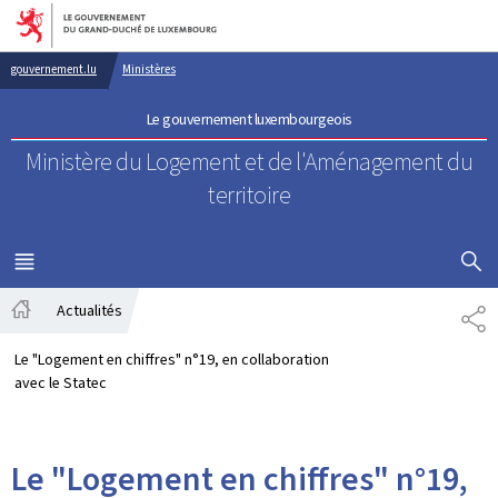
Aller au menu principal
Aller au contenu
gouvernement.lu
Ministères
Le gouvernement luxembourgeois
Ministère du Logement
et de l'Aménagement du
territoire
AFFICHER
MENU
PRINCIPAL
Actualités
PA
Accueil
Le "Logement en chiffres" n°19, en collaboration
avec le Statec
Le "Logement en chiffres" n°19,