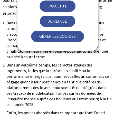
pourrait être envisagé de poursuivre la réflexion sur la réforme
J'ACCEPTE
du plafonnement des loyers d'habitation au Luxembourg
selon une approche en trois étapes:
JE REFUSE
Dans un premier temps, compte tenu du fort consensus
concernant les mesures complémentaires susceptibles
d'accompagner la réforme, telles que l'amélioration de
GÉRER LES COOKIES
l'accès à l'information, le renforcement des contrôles et
des sanctions en cas de non-respect des normes
d'habitabilité, leur mise en oeuvre pourrait constituer une
priorité à court terme.
Dans un deuxième temps, les caractéristiques des
logements, telles que la surface, la qualité ou la
performance énergétique, pour lesquelles un consensus se
dégage quant à leur pertinence en tant que critères de
plafonnement des loyers, pourraient être intégrées dans
des travaux de modélisation fondés sur les données de
l'enquête menée auprès des bailleurs au Luxembourg à la fin
de l'année 2025.
Enfin, les points abordés dans ce rapport qui font l'objet