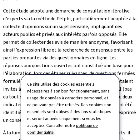
Cette étude adopte une démarche de consultation itérative
d'experts via la méthode Delphi, particulièrement adaptée à la
collecte d'opinions sur un sujet sensible, impliquant des
acteurs publics et privés aux intérêts parfois opposés. Elle
permet de collecter des avis de manière anonyme, favorisant
ainsi l'expression libre et la recherche de consensus entre les
parties prenantes via des questionnaires en ligne. Les
réponses aux questions ouvertes ont constitué une base pour
l'élaboration, lors des étapes suivantes, de questions fermées
formulées sous forme de 81 affirmations. Les experts étaient
Ce site utilise des cookies essentiels
invités à évaluer chaque affirmation sur une échelle de 1 (pas
nécessaires à son bon fonctionnement, sans
du tout d'accord) à 7 (tout à fait d'accord). Sur la base de deux
usage de données à caractère personnel, et
indicateurs statistiques, quatre niveaux de consensus ont été
ne pouvant pas être refusés. Des cookies non
essentiels sont utilisés à des fins statistiques
identifiés. Pour 60 % des affirmations, les experts ont exprimé
et seront activés uniquement si vous les
un consensus fort ou modéré.
acceptez. Consulter notre
politique de
confidentialité
.
À la lumière des résultats de cette consultation d'experts, il