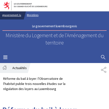
Aller au menu principal
Aller au contenu
gouvernement.lu
Ministères
Le gouvernement luxembourgeois
Ministère du Logement
et de l'Aménagement du
territoire
AFFICHER
MENU
PRINCIPAL
Actualités
PA
Accueil
Réforme du bail à loyer: l'Observatoire de
l'habitat publie trois nouvelles études sur la
régulation des loyers au Luxembourg