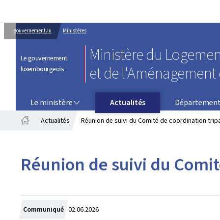
gouvernement.lu
Ministères
Ministère du Logemen
Le gouvernement
et de l'Aménagement d
luxembourgeois
LE MINISTÈRE
DÉPARTEMENT DU LOGEMENT
Le ministère
Actualités
Département
Actualités
Réunion de suivi du Comité de coordination tripa
Accueil
Réunion de suivi du Comité
Crée
Communiqué
02.06.2026