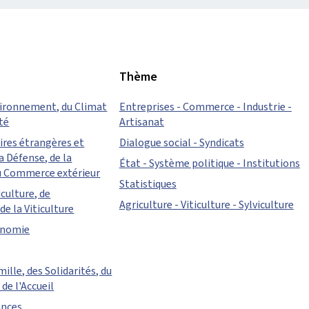
Thème
vironnement, du Climat
Entreprises - Commerce - Industrie -
ité
Artisanat
aires étrangères et
Dialogue social - Syndicats
a Défense, de la
État - Système politique - Institutions
u Commerce extérieur
Statistiques
iculture, de
Agriculture - Viticulture - Sylviculture
de la Viticulture
conomie
mille, des Solidarités, du
de l'Accueil
ances