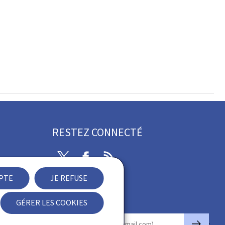
RESTEZ CONNECTÉ
Twitter
Facebook
RSS
EPTE
JE REFUSE
ibilité
GÉRER LES COOKIES
Newsletter
🡒
E-mail