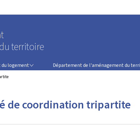
Aller au menu principal
Aller au contenu
t
u territoire
DÉPARTEMENT DE L'AMÉNAGEMENT DU TERRITOIRE
 du logement
Département de l'aménagement du terri
rtite
 de coordination tripartite