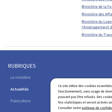
Ministère de la F
Ministère des Affa
Ministère du Log
l'Aménagement du
Ministère du Trava
Pied
RUBRIQUES
de
Le ministère
page
Législation
Ce site utilise des cookies essentie
Actualités
fonctionnement, sans usage de donné
Dossiers
pouvant pas être refusés. Des cookie
Publications
fins statistiques et seront activés u
Consulter notre
politique de confiden