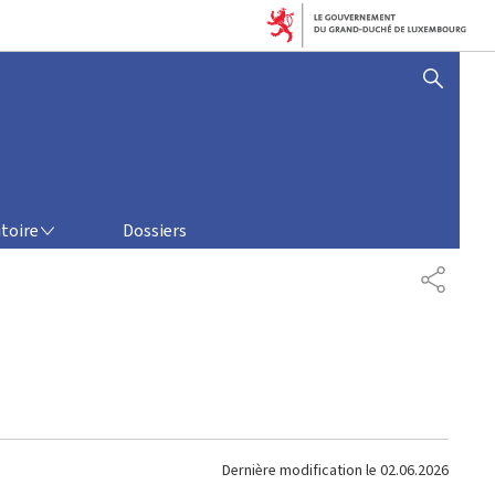
AFFICHER / MASQUER 
toire
Dossiers
PARTAG
Dernière modification le
02.06.2026