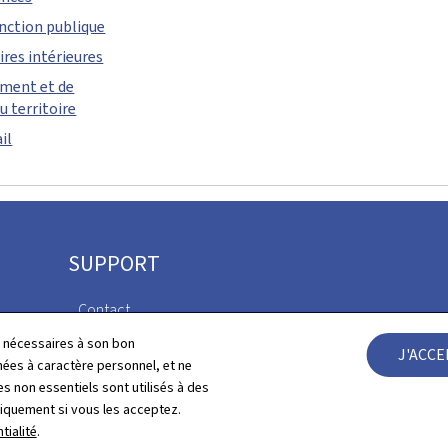
onction publique
ires intérieures
ement et de
 territoire
il
SUPPORT
Contact
Newsletter
ls nécessaires à son bon
J'ACC
Plan du site
es à caractère personnel, et ne
Déclaration d'access
s non essentiels sont utilisés à des
À propos du site
niquement si vous les acceptez.
Gestion des cookies
tialité
.