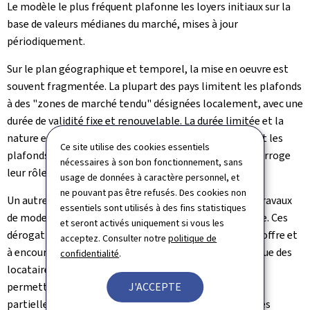
Le modèle le plus fréquent plafonne les loyers initiaux sur la
base de valeurs médianes du marché, mises à jour
périodiquement.
Sur le plan géographique et temporel, la mise en oeuvre est
souvent fragmentée. La plupart des pays limitent les plafonds
à des "zones de marché tendu" désignées localement, avec une
durée de validité fixe et renouvelable. La durée limitée et la
nature expérimentale de plusieurs mesures présentent les
Ce site utilise des cookies essentiels
plafonds comme des dispositifs provisoires, ce qui interroge
nécessaires à son bon fonctionnement, sans
leur rôle structurel permanent.
usage de données à caractère personnel, et
ne pouvant pas être refusés. Des cookies non
Un autre aspect crucial concerne les exceptions pour travaux
essentiels sont utilisés à des fins statistiques
de modernisation, de rénovation et construction neuve. Ces
et seront activés uniquement si vous les
dérogations visent à atténuer les effets négatifs sur l'offre et
acceptez. Consulter notre
politique de
à encourager l'investissement. Pourtant, du point de vue des
confidentialité
.
locataires, elles constituent des failles importantes
J'ACCEPTE
permettant de contourner les plafonds. La couverture
partielle (géographique et temporelle), combinée à des