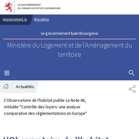
Aller au menu principal
Aller au contenu
gouvernement.lu
Ministères
Le gouvernement luxembourgeois
Ministère du Logement
et de l'Aménagement du
territoire
AFFICHER
MENU
PRINCIPAL
Actualités
PA
Accueil
L'Observatoire de l'habitat publie sa Note 48,
intitulée "Contrôle des loyers: une analyse
comparative des réglementations en Europe"