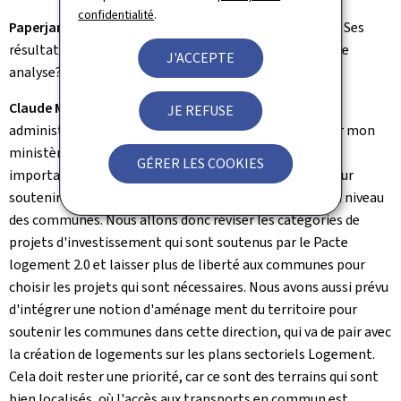
confidentialité
.
Paperjam:
Parlons maintenant du Pacte logement 2.0. Ses
résultats sont maigres jusqu'à présent. Quelle est votre
J'ACCEPTE
analyse?
Claude Meisch:
Nous avons constaté que la charge
JE REFUSE
administrative, aussi bien pour les communes que pour mon
ministère et mes administrations, est beaucoup trop
GÉRER LES COOKIES
importante par rapport aux montants qu'on alloue pour
soutenir la création de logements supplémentaires au niveau
des communes. Nous allons donc réviser les catégories de
projets d'investissement qui sont soutenus par le Pacte
logement 2.0 et laisser plus de liberté aux communes pour
choisir les projets qui sont nécessaires. Nous avons aussi prévu
d'intégrer une notion d'aménage ment du territoire pour
soutenir les communes dans cette direction, qui va de pair avec
la création de logements sur les plans sectoriels Logement.
Cela doit rester une priorité, car ce sont des terrains qui sont
bien localisés, où l'accès aux transports en commun est