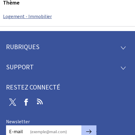
Thème
Logement - Immobilier
RUBRIQUES
Pied
RUBRI
de
SUPPORT
SUPP
page
RESTEZ CONNECTÉ
Twitter
Facebook
RSS
Newsletter
🡒
E-mail