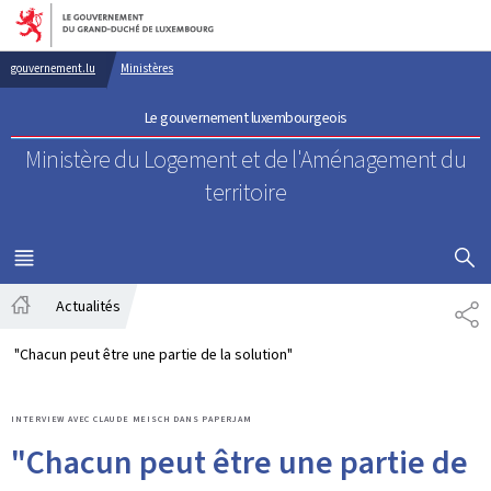
Aller au menu principal
Aller au contenu
gouvernement.lu
Ministères
Le gouvernement luxembourgeois
Ministère du Logement
et de l'Aménagement du
territoire
AFFICHER
MENU
PRINCIPAL
Actualités
PA
Accueil
"Chacun peut être une partie de la solution"
INTERVIEW AVEC CLAUDE MEISCH DANS PAPERJAM
"Chacun peut être une partie de