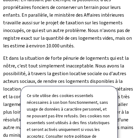
propriétaires fonciers de conserver un terrain pour leurs
enfants. En parallèle, le ministère des Affaires intérieures
travaille aussi sur le projet de taxation sur les logements
inoccupés, ce qui est un autre problème. Nous n'avons pas de
registre exact sur la quantité de ces logements vides, mais on
les estime à environ 10.000 unités.
Et dans la situation de forte pénurie de logements qui est la
nôtre, c'est tout simplement inacceptable. Nous avons la
possibilité, à travers la gestion locative sociale ou d'autres
acteurs sociaux, de rendre ces logements disponibles à la
location, tout en garantissant l'état du bien aux propriétaires
Ce site utilise des cookies essentiels
et la continuité du paiement des loyers, qui sont en plus très
nécessaires à son bon fonctionnement, sans
largement défiscalisés. Maintenant, je pense qu'il faut aller
usage de données à caractère personnel, et
plus loin: ceux qui ne souhaitent toujours pas contribuer à la
ne pouvant pas être refusés. Des cookies non
résolution de la crise du logement doivent alors payer d'une
essentiels sont utilisés à des fins statistiques
autre manière et être taxés. Mais tout cela est entre les mains
et seront activés uniquement si vous les
du ministère des Affaires intérieures.
acceptez. Consulter notre
politique de