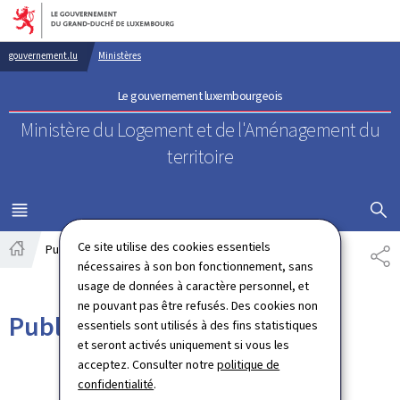
Aller au menu principal
Aller au contenu
gouvernement.lu
Ministères
Le gouvernement luxembourgeois
Ministère du Logement
et de l'Aménagement du
territoire
AFFICHER
MENU
PRINCIPAL
Ce site utilise des cookies essentiels
Publications
PA
Accueil
nécessaires à son bon fonctionnement, sans
usage de données à caractère personnel, et
ne pouvant pas être refusés. Des cookies non
Publications
essentiels sont utilisés à des fins statistiques
et seront activés uniquement si vous les
acceptez. Consulter notre
politique de
confidentialité
.