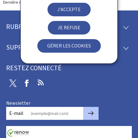
Dernière modification le
09.03.2026
J'ACCEPTE
RUBRIQUES
Pied
JE REFUSE
RUBRI
de
GÉRER LES COOKIES
SUPPORT
SUPP
page
RESTEZ CONNECTÉ
Twitter
Facebook
RSS
Newsletter
🡒
E-mail