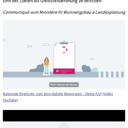
sinn dës Zuelen als Gréisstenuerdnung ze verstoen.
Communiqué vum Ministère fir Wunnengsbau a Landesplanung
Nationale Regëster vum abordabele Wunnraum – Renla (LU) (Vidéo
YouTube)