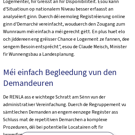
Logementer, hir Gréisst an hir Disponibilitéit. Esou kann
d'Situatioun op nationalem Niveau besser erfaasst an
analyséiert ginn. Duerch déi eemoleg Registréierung online
ginn d'Demarchë vereinfacht, wouduerch den Zougang zum
Wunnraum méi einfach a méi gerecht gëtt. En plus huet elo
och jiddereen eng gréisser Chance e Logement ze fannen, dee
sengem Besoin entsprécht", esou de Claude Meisch, Minister
fir Wunnengsbau a Landesplanung.
Méi einfach Begleedung vun den
Demandeuren
De RENLA ass e wichtege Schratt am Sënn vun der
administrativer Vereinfachung. Duerch de Regruppement vu
sämtlechen Demanden an engem eenzege Regëster ass
Schluss mat de repetitiven Demarchen a komplexe
Prozeduren, déi bei potentielle Locatairen oft fir
Iwwerfuerderung an Onsécherheet gesuergt hunn.