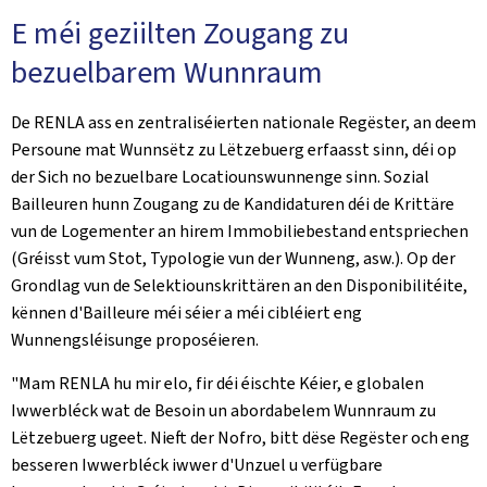
E méi geziilten Zougang zu
bezuelbarem Wunnraum
De RENLA ass en zentraliséierten nationale Regëster, an deem
Persoune mat Wunnsëtz zu Lëtzebuerg erfaasst sinn, déi op
der Sich no bezuelbare Locatiounswunnenge sinn. Sozial
Bailleuren hunn Zougang zu de Kandidaturen déi de Krittäre
vun de Logementer an hirem Immobiliebestand entspriechen
(Gréisst vum Stot, Typologie vun der Wunneng, asw.). Op der
Grondlag vun de Selektiounskrittären an den Disponibilitéite,
kënnen d'Bailleure méi séier a méi cibléiert eng
Wunnengsléisunge proposéieren.
"Mam RENLA hu mir elo, fir déi éischte Kéier, e globalen
Iwwerbléck wat de Besoin un abordabelem Wunnraum zu
Lëtzebuerg ugeet. Nieft der Nofro, bitt dëse Regëster och eng
besseren Iwwerbléck iwwer d'Unzuel u verfügbare