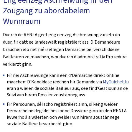
Zougang zu abordabelem
Wunnraum
Duerch de RENLA geet eng eenzeg Aschreiwung vun elo un
duer, fir datt ee landeswäit registréiert ass. D'Demandeure
brauchen elo net méi sëllegen Demarchë bei verschiddene
Bailleuren ze maachen, wouduerch d'administrativ Prozedure
verkierzt ginn.
Fir nei Aschreiwunge kann een d'Demarche direkt online
maachen: D'Kandidate reechen hir Demande via
MyGuichet.lu
eran a wielen de soziale Bailleur aus, dee fir d'Gestioun an de
Suivi vun hirem Dossier zoustänneg ass.
Fir Persounen, déi scho registréiert sinn, si keng weider
Demarchë néideg: déi bestoend Dossiere ginn an den RENLA
iwwerholl a wäerten och weider vun hirem zoustännege
soziale Bailleur beaarbecht ginn.