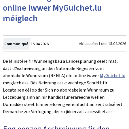
online iwwer MyGuichet.lu
méiglech
Created
Aktualiséiert den
15.04.2026
Communiqué
15.04.2026
on
De Ministère fir Wunnengsbau a Landesplanung deelt mat,
datt d'Aschreiwung an den Nationale Regëster vum
abordabele Wunnraum (RENLA) elo online iwwer
MyGuichet.lu
méiglech ass. Dës Neierung ass e wichtege Schrëtt fir
Locatairen déi op der Sich no abordabelem Wunnraum zu
Lëtzebuerg sinn an hir Kandidatur erareeche wëllen.
Domadder steet hinnen elo eng vereinfacht an zentraliséiert
Demarche zur Verfügung, déi zu jidderzäit accessibel ass.
Eng eenzeg Aschreiwung fir den