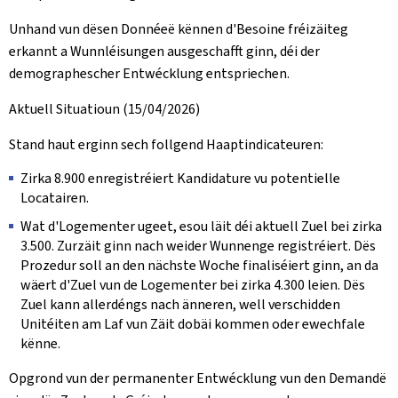
Unhand vun dësen Donnéeë kënnen d'Besoine fréizäiteg
erkannt a Wunnléisungen ausgeschafft ginn, déi der
demographescher Entwécklung entspriechen.
Aktuell Situatioun (15/04/2026)
Stand haut erginn sech follgend Haaptindicateuren:
Zirka 8.900 enregistréiert Kandidature vu potentielle
Locatairen.
Wat d'Logementer ugeet, esou läit déi aktuell Zuel bei zirka
3.500. Zurzäit ginn nach weider Wunnenge registréiert. Dës
Prozedur soll an den nächste Woche finaliséiert ginn, an da
wäert d'Zuel vun de Logementer bei zirka 4.300 leien. Dës
Zuel kann allerdéngs nach änneren, well verschidden
Unitéiten am Laf vun Zäit dobäi kommen oder ewechfale
kënne.
Opgrond vun der permanenter Entwécklung vun den Demandë