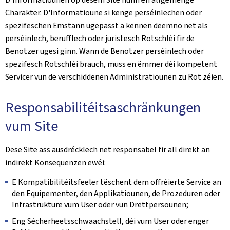
Charakter. D'Informatioune si kenge perséinlechen oder
spezifeschen Ëmstänn ugepasst a kënnen deemno net als
perséinlech, berufflech oder juristesch Rotschléi fir de
Benotzer ugesi ginn. Wann de Benotzer perséinlech oder
spezifesch Rotschléi brauch, muss en ëmmer déi kompetent
Servicer vun de verschiddenen Administratiounen zu Rot zéien.
Responsabilitéitsaschränkungen
vum Site
Dëse Site ass ausdrécklech net responsabel fir all direkt an
indirekt Konsequenzen ewéi:
E Kompatibilitéitsfeeler tëschent dem offréierte Service an
den Equipementer, den Applikatiounen, de Prozeduren oder
Infrastrukture vum User oder vun Drëttpersounen;
Eng Sécherheetsschwaachstell, déi vum User oder enger