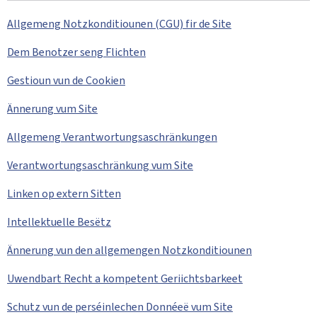
Allgemeng Notzkonditiounen (CGU) fir de Site
Dem Benotzer seng Flichten
Gestioun vun de Cookien
Ännerung vum Site
Allgemeng Verantwortungsaschränkungen
Verantwortungsaschränkung vum Site
Linken op extern Sitten
Intellektuelle Besëtz
Ännerung vun den allgemengen Notzkonditiounen
Uwendbart Recht a kompetent Geriichtsbarkeet
Schutz vun de perséinlechen Donnéeë vum Site