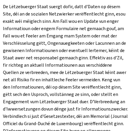
De Lëtzebuerger Staat suergt dofir, datt d'Daten op dësem
Site, déi an de sozialen Netzwierker verëffentlecht ginn, esou
exakt wéi méiglech sinn. Am Fall wou en Update vun enger
Informatioun oder engem Formulaire net gemaach gouf, am
Fall wou et Feeler am Ëmgang mam System oder mat der
Verschlësselung gëtt, Ongenauegkeeten oder Lacunnen an de
gewisenen Informatiounen oder eventuell Iertemer, kéint de
Staat awer net responsabel gemaach ginn. Effektiv ass d'Zil,
fir richteg an aktuell Informatiounen aus verschiddene
Quellen ze verbreeden, mee de Lëtzebuerger Staat kéint awer
net all Risiko fir en inhaltleche Feeler vermeiden. Keng vun
den Informatiounen, déi op dësem Site verëffentlecht ginn,
gëtt sech den Usproch, vollstänneg ze sinn, oder stellt en
Engagement vum Lëtzebuerger Staat duer. D'Verbreedung an
d'Iwwersetzungen dovun dénge just fir Informatiounszwecker.
Verbindlech si just d'Gesetzestexter, déi am Memorial (
Journal
Officiel du Grand-Duché de Luxembourg
) verëffentlecht ginn.
D'Informatiounen op dësem Site hunn en allgemenge