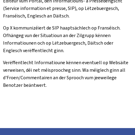
Editeur vum Portal, den Informatiouns- a Pressedéngscht
(Service information et presse, SIP), op Lëtzebuergesch,
Franséisch, Englesch an Däitsch.
Op X kommunizéiert de SIP haaptsächlech op Franséisch.
Ofhängeg vun der Situatioun an der Zilgrupp kënnen
Informatiounen och op Lëtzebuergesch, Däitsch oder
Englesch verëffentlecht ginn.
Verëffentlecht Informatioune kënnen eventuell op Websäite
verweisen, déi net méisproocheg sinn. Wa méiglech ginn all
d'Froen/Commentairen an der Sprooch vum jeeweilege
Benotzer beäntwert.