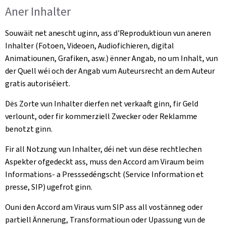
Aner Inhalter
Souwäit net anescht uginn, ass d'Reproduktioun vun aneren
Inhalter (Fotoen, Videoen, Audiofichieren, digital
Animatiounen, Grafiken, asw.) ënner Angab, no um Inhalt, vun
der Quell wéi och der Angab vum Auteursrecht an dem Auteur
gratis autoriséiert.
Dës Zorte vun Inhalter dierfen net verkaaft ginn, fir Geld
verlount, oder fir kommerziell Zwecker oder Reklamme
benotzt ginn.
Fir all Notzung vun Inhalter, déi net vun dëse rechtlechen
Aspekter ofgedeckt ass, muss den Accord am Viraum beim
Informations- a Presssedéngscht (Service Information et
presse, SIP) ugefrot ginn.
Ouni den Accord am Viraus vum SIP ass all vostänneg oder
partiell Ännerung, Transformatioun oder Upassung vun de