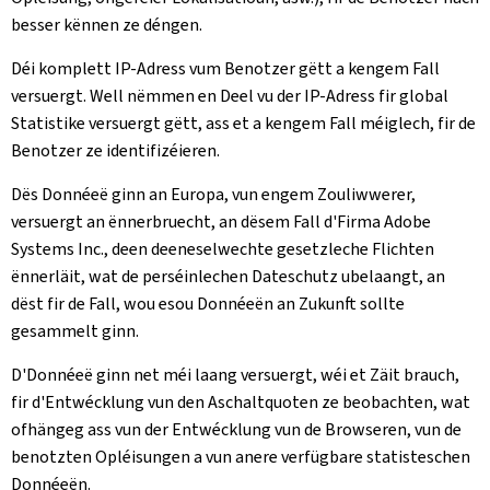
besser kënnen ze déngen.
Déi komplett IP-Adress vum Benotzer gëtt a kengem Fall
versuergt. Well nëmmen en Deel vu der IP-Adress fir global
Statistike versuergt gëtt, ass et a kengem Fall méiglech, fir de
Benotzer ze identifizéieren.
Dës Donnéeë ginn an Europa, vun engem Zouliwwerer,
versuergt an ënnerbruecht, an dësem Fall d'Firma Adobe
Systems Inc., deen deeneselwechte gesetzleche Flichten
ënnerläit, wat de perséinlechen Dateschutz ubelaangt, an
dëst fir de Fall, wou esou Donnéeën an Zukunft sollte
gesammelt ginn.
D'Donnéeë ginn net méi laang versuergt, wéi et Zäit brauch,
fir d'Entwécklung vun den Aschaltquoten ze beobachten, wat
ofhängeg ass vun der Entwécklung vun de Browseren, vun de
benotzten Opléisungen a vun anere verfügbare statisteschen
Donnéeën.