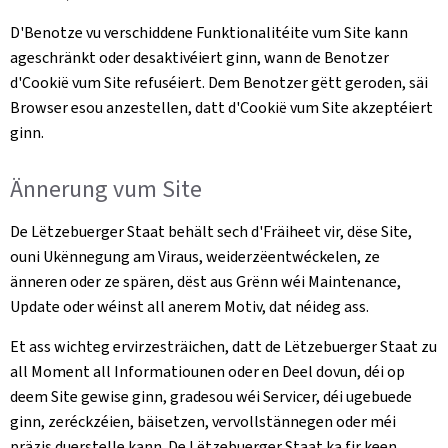
D'Benotze vu verschiddene Funktionalitéite vum Site kann
ageschränkt oder desaktivéiert ginn, wann de Benotzer
d'Cookië vum Site refuséiert. Dem Benotzer gëtt geroden, säi
Browser esou anzestellen, datt d'Cookië vum Site akzeptéiert
ginn.
Ännerung vum Site
De Lëtzebuerger Staat behält sech d'Fräiheet vir, dëse Site,
ouni Ukënnegung am Viraus, weiderzëentwéckelen, ze
änneren oder ze spären, dëst aus Grënn wéi Maintenance,
Update oder wéinst all anerem Motiv, dat néideg ass.
Et ass wichteg ervirzesträichen, datt de Lëtzebuerger Staat zu
all Moment all Informatiounen oder en Deel dovun, déi op
deem Site gewise ginn, gradesou wéi Servicer, déi ugebuede
ginn, zeréckzéien, bäisetzen, vervollstännegen oder méi
präzis duerstelle kann. De Lëtzebuerger Staat ka fir keen