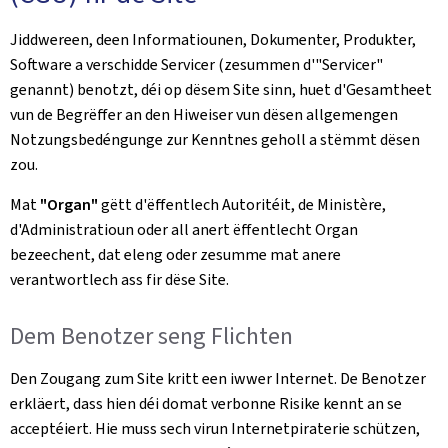
Jiddwereen, deen Informatiounen, Dokumenter, Produkter,
Software a verschidde Servicer (zesummen d'"Servicer"
genannt) benotzt, déi op dësem Site sinn, huet d'Gesamtheet
vun de Begrëffer an den Hiweiser vun dësen allgemengen
Notzungsbedéngunge zur Kenntnes geholl a stëmmt dësen
zou.
Mat
"Organ"
gëtt d'ëffentlech Autoritéit, de Ministère,
d'Administratioun oder all anert ëffentlecht Organ
bezeechent, dat eleng oder zesumme mat anere
verantwortlech ass fir dëse Site.
Dem Benotzer seng Flichten
Den Zougang zum Site kritt een iwwer Internet. De Benotzer
erkläert, dass hien déi domat verbonne Risike kennt an se
acceptéiert. Hie muss sech virun Internetpiraterie schützen,