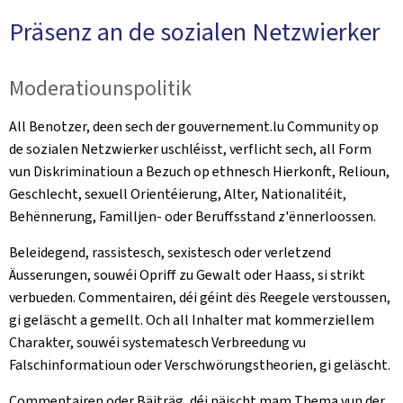
Präsenz an de sozialen Netzwierker
Moderatiounspolitik
All Benotzer, deen sech der gouvernement.lu Community op
de sozialen Netzwierker uschléisst, verflicht sech, all Form
vun Diskriminatioun a Bezuch op ethnesch Hierkonft, Relioun,
Geschlecht, sexuell Orientéierung, Alter, Nationalitéit,
Behënnerung, Familljen- oder Beruffsstand z'ënnerloossen.
Beleidegend, rassistesch, sexistesch oder verletzend
Äusserungen, souwéi Opriff zu Gewalt oder Haass, si strikt
verbueden. Commentairen, déi géint dës Reegele verstoussen,
gi geläscht a gemellt. Och all Inhalter mat kommerziellem
Charakter, souwéi systematesch Verbreedung vu
Falschinformatioun oder Verschwörungstheorien, gi geläscht.
Commentairen oder Bäiträg, déi näischt mam Thema vun der