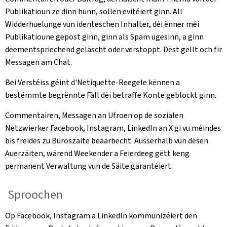
Publikatioun ze dinn hunn, sollen evitéiert ginn. All
Widderhuelunge vun identeschen Inhalter, déi ënner méi
Publikatioune gepost ginn, ginn als Spam ugesinn, a ginn
deementspriechend geläscht oder verstoppt. Dëst gëllt och fir
Messagen am Chat.
Bei Verstéiss géint d'Netiquette-Reegele kënnen a
bestëmmte begrënnte Fäll déi betraffe Konte geblockt ginn.
Commentairen, Messagen an Ufroen op de sozialen
Netzwierker Facebook, Instagram, LinkedIn an X gi vu méindes
bis freides zu Büroszäite beaarbecht. Ausserhalb vun dësen
Auerzäiten, wärend Weekender a Feierdeeg gëtt keng
permanent Verwaltung vun de Säite garantéiert.
Sproochen
Op Facebook, Instagram a LinkedIn kommunizéiert den