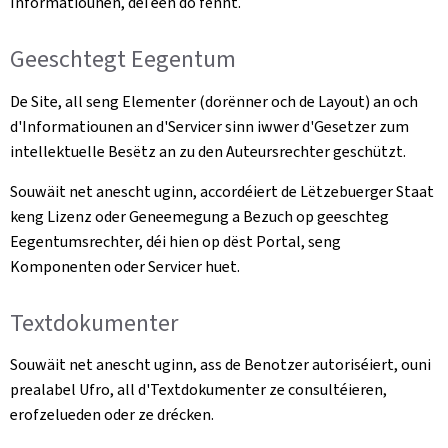
Informatiounen, déi een do fënnt.
Geeschtegt Eegentum
De Site, all seng Elementer (dorënner och de Layout) an och
d'Informatiounen an d'Servicer sinn iwwer d'Gesetzer zum
intellektuelle Besëtz an zu den Auteursrechter geschützt.
Souwäit net anescht uginn, accordéiert de Lëtzebuerger Staat
keng Lizenz oder Geneemegung a Bezuch op geeschteg
Eegentumsrechter, déi hien op dëst Portal, seng
Komponenten oder Servicer huet.
Textdokumenter
Souwäit net anescht uginn, ass de Benotzer autoriséiert, ouni
prealabel Ufro, all d'Textdokumenter ze consultéieren,
erofzelueden oder ze drécken.