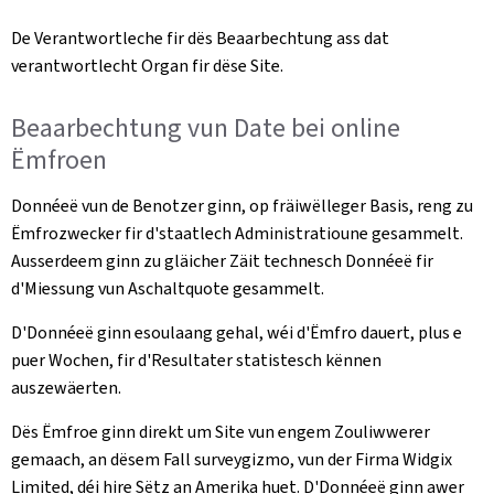
De Verantwortleche fir dës Beaarbechtung ass dat
verantwortlecht Organ fir dëse Site.
Beaarbechtung vun Date bei online
Ëmfroen
Donnéeë vun de Benotzer ginn, op fräiwëlleger Basis, reng zu
Ëmfrozwecker fir d'staatlech Administratioune gesammelt.
Ausserdeem ginn zu gläicher Zäit technesch Donnéeë fir
d'Miessung vun Aschaltquote gesammelt.
D'Donnéeë ginn esoulaang gehal, wéi d'Ëmfro dauert, plus e
puer Wochen, fir d'Resultater statistesch kënnen
auszewäerten.
Dës Ëmfroe ginn direkt um Site vun engem Zouliwwerer
gemaach, an dësem Fall surveygizmo, vun der Firma Widgix
Limited, déi hire Sëtz an Amerika huet. D'Donnéeë ginn awer