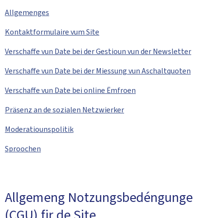
Allgemenges
Kontaktformulaire vum Site
Verschaffe vun Date bei der Gestioun vun der
Newsletter
Verschaffe vun Date bei der Miessung vun Aschaltquoten
Verschaffe vun Date bei online Ëmfroen
Präsenz an de sozialen Netzwierker
Moderatiounspolitik
Sproochen
Allgemeng Notzungsbedéngunge
(CGU) fir de Site