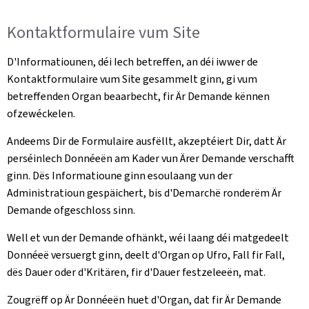
Kontaktformulaire vum Site
D'Informatiounen, déi Iech betreffen, an déi iwwer de
Kontaktformulaire vum Site gesammelt ginn, gi vum
betreffenden Organ beaarbecht, fir Är Demande kënnen
ofzewéckelen.
Andeems Dir de Formulaire ausfëllt, akzeptéiert Dir, datt Är
perséinlech Donnéeën am Kader vun Ärer Demande verschafft
ginn. Dës Informatioune ginn esoulaang vun der
Administratioun gespäichert, bis d'Demarchë ronderëm Är
Demande ofgeschloss sinn.
Well et vun der Demande ofhänkt, wéi laang déi matgedeelt
Donnéeë versuergt ginn, deelt d'Organ op Ufro, Fall fir Fall,
dës Dauer oder d'Kritären, fir d'Dauer festzeleeën, mat.
Zougrëff op Är Donnéeën huet d'Organ, dat fir Är Demande