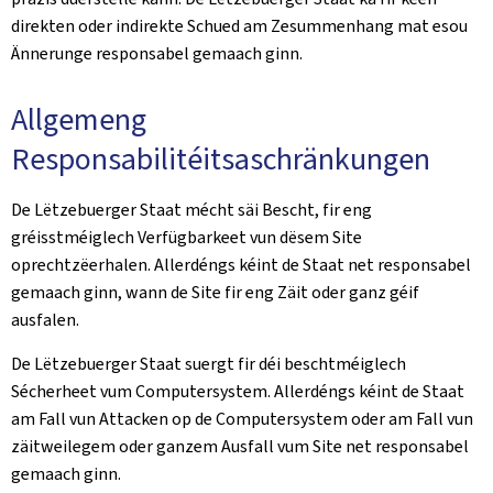
direkten oder indirekte Schued am Zesummenhang mat esou
Ännerunge responsabel gemaach ginn.
Allgemeng
Responsabilitéitsaschränkungen
De Lëtzebuerger Staat mécht säi Bescht, fir eng
gréisstméiglech Verfügbarkeet vun dësem Site
oprechtzëerhalen. Allerdéngs kéint de Staat net responsabel
gemaach ginn, wann de Site fir eng Zäit oder ganz géif
ausfalen.
De Lëtzebuerger Staat suergt fir déi beschtméiglech
Sécherheet vum Computersystem. Allerdéngs kéint de Staat
am Fall vun Attacken op de Computersystem oder am Fall vun
zäitweilegem oder ganzem Ausfall vum Site net responsabel
gemaach ginn.