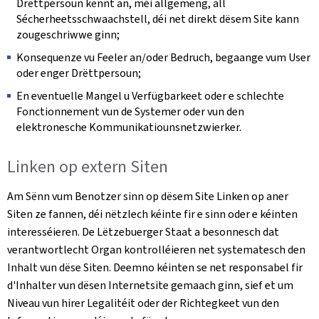
Drëttpersoun kënnt an, méi allgemeng, all
Sécherheetsschwaachstell, déi net direkt dësem Site kann
zougeschriwwe ginn;
Konsequenze vu Feeler an/oder Bedruch, begaange vum User
oder enger Drëttpersoun;
En eventuelle Mangel u Verfügbarkeet oder e schlechte
Fonctionnement vun de Systemer oder vun den
elektronesche Kommunikatiounsnetzwierker.
Linken op extern Siten
Am Sënn vum Benotzer sinn op dësem Site Linken op aner
Siten ze fannen, déi nëtzlech kéinte fir e sinn oder e kéinten
interesséieren. De Lëtzebuerger Staat a besonnesch dat
verantwortlecht Organ kontrolléieren net systematesch den
Inhalt vun dëse Siten. Deemno kéinten se net responsabel fir
d'Inhalter vun dësen Internetsite gemaach ginn, sief et um
Niveau vun hirer Legalitéit oder der Richtegkeet vun den