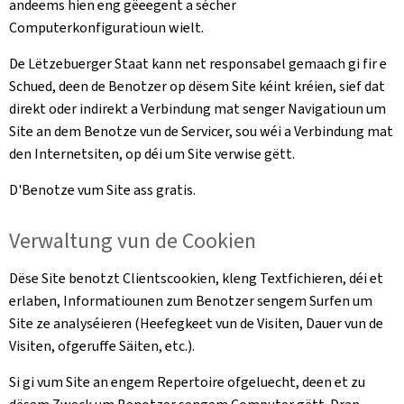
andeems hien eng gëeegent a sécher
Computerkonfiguratioun wielt.
De Lëtzebuerger Staat kann net responsabel gemaach gi fir e
Schued, deen de Benotzer op dësem Site kéint kréien, sief dat
direkt oder indirekt a Verbindung mat senger Navigatioun um
Site an dem Benotze vun de Servicer, sou wéi a Verbindung mat
den Internetsiten, op déi um Site verwise gëtt.
D'Benotze vum Site ass gratis.
Verwaltung vun de Cookien
Dëse Site benotzt Clientscookien, kleng Textfichieren, déi et
erlaben, Informatiounen zum Benotzer sengem Surfen um
Site ze analyséieren (Heefegkeet vun de Visiten, Dauer vun de
Visiten, ofgeruffe Säiten, etc.).
Si gi vum Site an engem Repertoire ofgeluecht, deen et zu