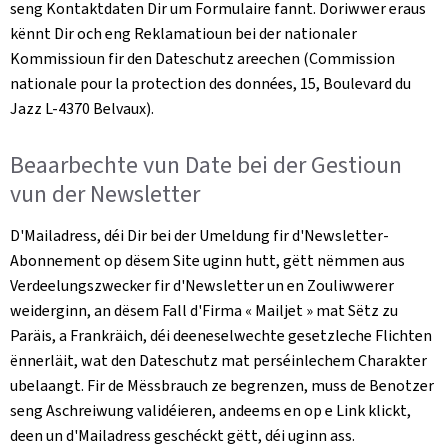
seng Kontaktdaten Dir um Formulaire fannt. Doriwwer eraus
kënnt Dir och eng Reklamatioun bei der nationaler
Kommissioun fir den Dateschutz areechen (
Commission
nationale pour la protection des données, 15, Boulevard du
Jazz L-4370 Belvaux)
.
Beaarbechte vun Date bei der Gestioun
vun der
Newsletter
D'Mailadress, déi Dir bei der Umeldung fir d'
Newsletter
-
Abonnement op dësem Site uginn hutt, gëtt nëmmen aus
Verdeelungszwecker fir d'
Newsletter
un en Zouliwwerer
weiderginn, an dësem Fall d'Firma «
Mailjet
» mat Sëtz zu
Paräis, a Frankräich, déi deeneselwechte gesetzleche Flichten
ënnerläit, wat den Dateschutz mat perséinlechem Charakter
ubelaangt. Fir de Mëssbrauch ze begrenzen, muss de Benotzer
seng Aschreiwung validéieren, andeems en op e Link klickt,
deen un d'Mailadress geschéckt gëtt, déi uginn ass.