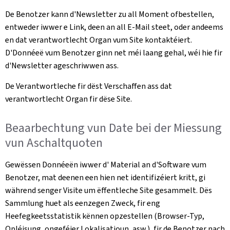
De Benotzer kann d'Newsletter zu all Moment ofbestellen,
entweder iwwer e Link, deen an all E-Mail steet, oder andeems
en dat verantwortlecht Organ vum Site kontaktéiert.
D'Donnéeë vum Benotzer ginn net méi laang gehal, wéi hie fir
d'Newsletter ageschriwwen ass.
De Verantwortleche fir dëst Verschaffen ass dat
verantwortlecht Organ fir dëse Site.
Beaarbechtung vun Date bei der Miessung
vun Aschaltquoten
Gewëssen Donnéeën iwwer d' Material an d'Software vum
Benotzer, mat deenen een hien net identifizéiert kritt, gi
während senger Visite um ëffentleche Site gesammelt. Dës
Sammlung huet als eenzegen Zweck, fir eng
Heefegkeetsstatistik kënnen opzestellen (Browser-Typ,
Opléisung, ongeféier Lokalisatioun, asw.), fir de Benotzer nach