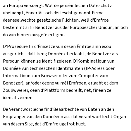
an Europa versuergt. Wat de perséinlechen Dateschutz
ubelaangt, ënnerläit och déi lescht genannt Firma
deeneselwechte gesetzleche Flichten, well d'Ëmfroe
bestëmmt si fir Benotzer aus der Europäescher Unioun, an och
do vun hinnen ausgeféiert ginn.
D'Prozedure fir d'Ëmsetze vun dësen Ëmfroe sinn esou
ausgeriicht, datt keng Donnée et erlaabt, de Benotzer als
Persoun kënnen ze identifizéieren. D'Kombinatioun vun
Donnéeë vun techneschen Identifianten (IP-Adress oder
Informatioun zum Browser oder zum Computer vum
Benotzer), an/oder deene vu méi Ëmfroen, erlaabt et dem
Zouliwwerer, deen d'Plattform bedreift, net, fir een ze
identifizéieren.
De Verantwortleche fir d'Beaarbechte vun Daten an den
Empfänger vun den Donnéeën ass dat verantwortlecht Organ
vun dësem Site, dat d'Ëmfro ugefrot huet.