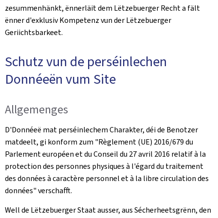
zesummenhänkt, ënnerläit dem Lëtzebuerger Recht a fält
ënner d'exklusiv Kompetenz vun der Lëtzebuerger
Geriichtsbarkeet.
Schutz vun de perséinlechen
Donnéeën vum Site
Allgemenges
D'Donnéeë mat perséinlechem Charakter, déi de Benotzer
matdeelt, gi konform zum "
Règlement (UE) 2016/679 du
Parlement européen et du Conseil du 27 avril 2016 relatif à la
protection des personnes physiques à l'égard du traitement
des données à caractère personnel et à la libre circulation des
données
" verschafft.
Well de Lëtzebuerger Staat ausser, aus Sécherheetsgrënn, den