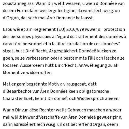
zoustänneg ass. Wann Dir wëllt wëssen, u wien d'Donnéeë vun
dësem Formulaire weidergeleet ginn, da went Iech w.e.g. un
d'Organ, dat sech mat Ärer Demande befaasst.
Esou wéi et am Reglement (EU) 2016/679 iwwer d'"protection
des personnes physiques à l'égard du traitement des données à
caractère personnel et à la libre circulation de ces données"
steet, hutt Dir d'Recht, Är gespäichert Donnéeë kucken ze
goen, se ze verbesseren oder a bestëmmte Fäll och läschen ze
loossen. Ausserdeem hutt Dir d'Recht, Är Awëllegung zu all
Moment ze widderruffen.
Mat engem begrënnte Motiv a virausgesat, datt
d'Beaarbechte vun Ären Donnéeë keen obligatoresche
Charakter huet, kënnt Dir donieft och Widdersproch aleeën.
Wann Dir vun dëse Rechter wëllt Gebrauch maachen an/oder
méi wëllt iwwer d'Verschaffe vun Ären Donnéeë gewuer ginn,
dann adresséiert Iech w.e.g. un dat betreffend Organ, deem