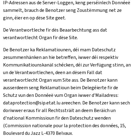
IP-Adressen aus de Server-Loggen, keng perséinlech Donnéeë
sammelt, brauch de Benotzer seng Zoustëmmung net ze
ginn, éier en op dëse Site geet.
De Verantwortleche fir dës Beaarbechtung ass dat
verantwortlecht Organ fir dëse Site.
De Benotzer ka Reklamatiounen, déi mam Dateschutz
zesummenhänken an hie betreffen, iwwer déi respektiv
Kommunikatiounskanäl schécken, déi zur Verfügung stinn, an
un de Verantwortlechen, deen an dësem Fall dat
verantwortlecht Organ vum Site ass. De Benotzer kann
ausserdeem seng Reklamatioun beim Delegéierte fir de
Schutz vun den Donnéeë vum Organ iwwer d'Mailadress:
dataprotection@sip.etat.lu areechen. De Benotzer kann sech
doriwwer eraus fir all Rechtssträit an deem Beräich un
d'national Kommissioun fir den Dateschutz wenden
(
Commission nationale pour la protection des données, 15,
Boulevard du Jazz L-4370 Belvaux
.