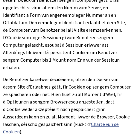
dësem Zweck um Benotzer sengem Computer gëtt. Dran
opgelëscht si virun allem den Numm vum Server, en
Identifiant a Form vun enger eemoleger Nummer an en
Oflafdatum. Den eemolegen Identifiant erlaabt et dem Site,
de Computer vum Benotzer bei all Visite erëmzëerkennen.
D'Cookië vun enger Sessioun gi vum Benotzer sengem
Computer geläscht, esoubal d'Sessioun eriwwer ass.
Allerdéngs bleiwen déi persistent Cookien um Benotzer
sengem Computer bis 1 Mount nom Enn vun der Sessioun
erhalen.
De Benotzer ka selwer decidéieren, ob en dem Server vun
dësem Site d'Erlaabnes gëtt, fir Cookien op sengem Computer
ze späicheren oder net. Hien huet zu all Moment d'Wiel, fir
d'Optiounen a sengem Browser esou anzestellen, datt
d'Cookië weder akzeptéiert nach gespäichert ginn.
Ausserdeem kann en zu all Moment, iwwer de Browser, Cookië
läschen, déi scho gespäichert sinn (kuckt d’
Charte vun de
Cookien
).